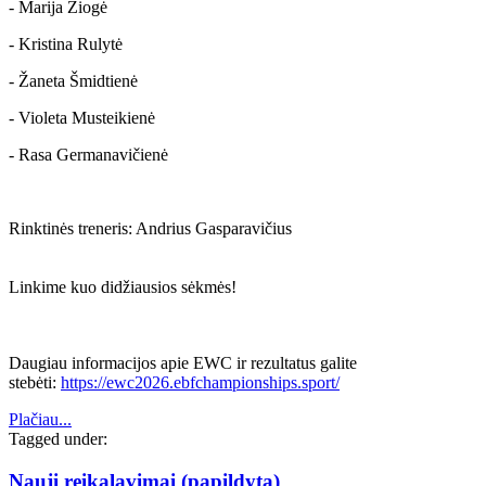
- Marija Žiogė
- Kristina Rulytė
- Žaneta Šmidtienė
- Violeta Musteikienė
- Rasa Germanavičienė
Rinktinės treneris: Andrius Gasparavičius
Linkime kuo didžiausios sėkmės!
Daugiau informacijos apie EWC ir rezultatus galite
stebėti:
https://ewc2026.ebfchampionships.sport/
Plačiau...
Tagged under:
Nauji reikalavimai (papildyta)