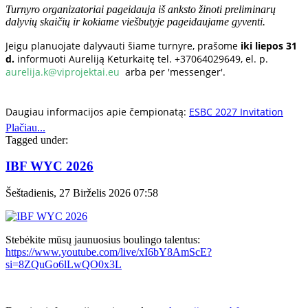
Turnyro organizatoriai pageidauja iš anksto žinoti preliminarų
dalyvių skaičių ir kokiame viešbutyje pageidaujame gyventi.
Jeigu planuojate dalyvauti šiame turnyre, prašome
iki liepos 31
d.
informuoti Aureliją Keturkaitę tel. +37064029649, el. p.
aurelija.k@viprojektai.eu
arba per 'messenger'.
Daugiau informacijos apie čempionatą:
ESBC 2027 Invitation
Plačiau...
Tagged under:
IBF WYC 2026
Šeštadienis, 27 Birželis 2026 07:58
Stebėkite mūsų jaunuosius boulingo talentus:
https://www.youtube.com/live/xI6bY8AmScE?
si=8ZQuGo6lLwQO0x3L