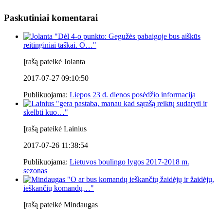
Paskutiniai komentarai
"
Dėl 4-o punkto: Gegužės pabaigoje bus aiškūs
reitinginiai taškai. O…
"
Įrašą pateikė Jolanta
2017-07-27 09:10:50
Publikuojama:
Liepos 23 d. dienos posėdžio informacija
"
gera pastaba, manau kad sąrašą reiktų sudaryti ir
skelbti kuo…
"
Įrašą pateikė Lainius
2017-07-26 11:38:54
Publikuojama:
Lietuvos boulingo lygos 2017-2018 m.
sezonas
"
O ar bus komandų ieškančių žaidėjų ir žaidėjų,
ieškančių komandų…
"
Įrašą pateikė Mindaugas