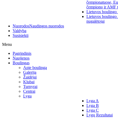
čempionatuose, Eu
čempionų ir AMF t
Lietuvos boulingo
Lietuvos boulingo
nugalėtojai
Nuorodos
Naudingos nuorodos
Valdyba
Susisiekti
Menu
Pagrindinis
Naujienos
Boulingas
Apie boulingą
Galerija
Žaidėjai
Klubai
Turnyrai
Centrai
Lyga
Lyga A
Lyga B
Lyga C
Lygų Rezultatai