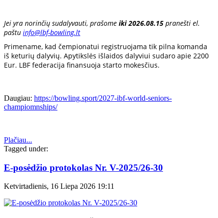
Jei yra norinčių sudalyvauti, prašome
iki 2026.08.15
pranešti el.
paštu
info@lbf-bowling.lt
Primename, kad čempionatui registruojama tik pilna komanda
iš keturių dalyvių. Apytikslės išlaidos dalyviui sudaro apie 2200
Eur. LBF f
ederacija finansuoja starto mokesčius.
Daugiau:
https://bowling.sport/2027-ibf-world-seniors-
champiomnships/
Plačiau...
Tagged under:
E-posėdžio protokolas Nr. V-2025/26-30
Ketvirtadienis, 16 Liepa 2026 19:11