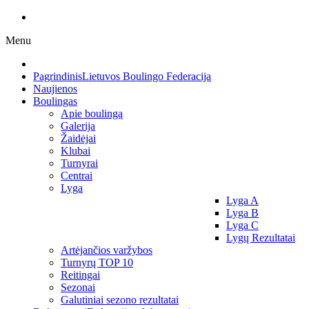
Menu
Pagrindinis
Lietuvos Boulingo Federacija
Naujienos
Boulingas
Apie boulingą
Galerija
Žaidėjai
Klubai
Turnyrai
Centrai
Lyga
Lyga A
Lyga B
Lyga C
Lygų Rezultatai
Artėjančios varžybos
Turnyrų TOP 10
Reitingai
Sezonai
Galutiniai sezono rezultatai