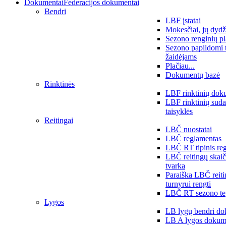
Dokumentai
Federacijos dokumentai
Bendri
LBF įstatai
Mokesčiai, jų dydž
Sezono renginių p
Sezono papildomi 
žaidėjams
Plačiau...
Dokumentų bazė
Rinktinės
LBF rinktinių dok
LBF rinktinių sud
taisyklės
Reitingai
LBČ nuostatai
LBČ reglamentas
LBČ RT tipinis re
LBČ reitingų skai
tvarka
Paraiška LBČ reit
turnyrui rengti
LBČ RT sezono te
Lygos
LB lygų bendri do
LB A lygos dokum