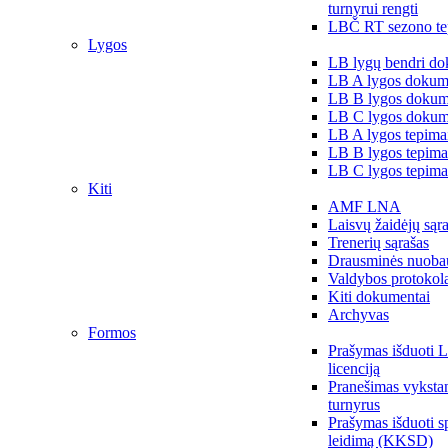
turnyrui rengti
LBČ RT sezono te
Lygos
LB lygų bendri do
LB A lygos dokum
LB B lygos dokum
LB C lygos dokum
LB A lygos tepima
LB B lygos tepima
LB C lygos tepima
Kiti
AMF LNA
Laisvų žaidėjų sąr
Trenerių sąrašas
Drausminės nuoba
Valdybos protokol
Kiti dokumentai
Archyvas
Formos
Prašymas išduoti 
licenciją
Pranešimas vykstan
turnyrus
Prašymas išduoti s
leidimą (KKSD)