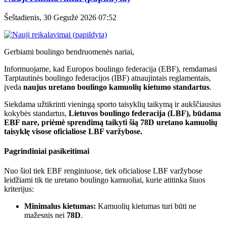
Šeštadienis, 30 Gegužė 2026 07:52
Gerbiami boulingo bendruomenės nariai,
Informuojame, kad Europos boulingo federacija (EBF), remdamasi
Tarptautinės boulingo federacijos (IBF) atnaujintais reglamentais,
įveda
naujus uretano boulingo kamuolių kietumo standartus
.
Siekdama užtikrinti vieningą sporto taisyklių taikymą ir aukščiausius
kokybės standartus,
Lietuvos boulingo federacija (LBF), būdama
EBF nare, priėmė sprendimą taikyti šią 78D uretano kamuolių
taisyklę visose oficialiose LBF varžybose.
Pagrindiniai pasikeitimai
Nuo šiol tiek EBF renginiuose, tiek oficialiose LBF varžybose
leidžiami tik tie uretano boulingo kamuoliai, kurie atitinka šiuos
kriterijus:
Minimalus kietumas:
Kamuolių kietumas turi būti ne
mažesnis nei
78D
.