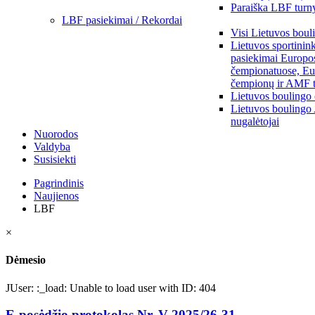
Paraiška LBF turny
LBF pasiekimai / Rekordai
Visi Lietuvos boul
Lietuvos sportinin
pasiekimai Europo
čempionatuose, Eu
čempionų ir AMF t
Lietuvos boulingo
Lietuvos boulingo
nugalėtojai
Nuorodos
Valdyba
Susisiekti
Pagrindinis
Naujienos
LBF
×
Dėmesio
JUser: :_load: Unable to load user with ID: 404
E-posėdžio protokolas Nr. V-2025/26-31