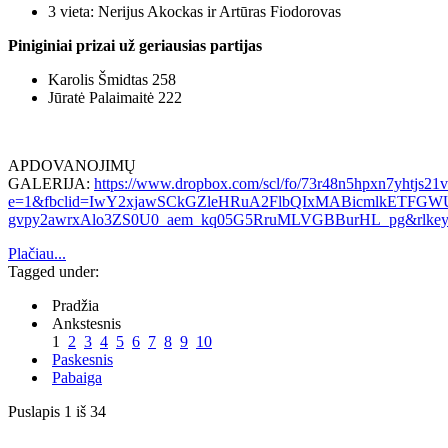
3 vieta: Nerijus Akockas ir Artūras Fiodorovas
Piniginiai prizai už geriausias partijas
Karolis Šmidtas 258
Jūratė Palaimaitė 222
APDOVANOJIMŲ
GALERIJA:
https://www.dropbox.com/scl/fo/73r48n5hpxn7yhtj
e=1&fbclid=IwY2xjawSCkGZleHRuA2FlbQIxMABicmlkETF
gvpy2awrxAlo3ZS0U0_aem_kq05G5RruMLVGBBurHL_pg&rlkey=4
Plačiau...
Tagged under:
Pradžia
Ankstesnis
1
2
3
4
5
6
7
8
9
10
Paskesnis
Pabaiga
Puslapis 1 iš 34