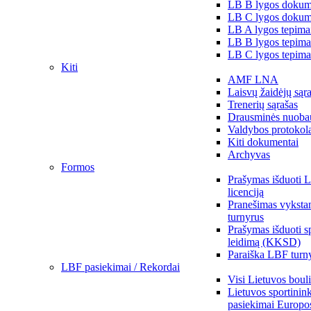
LB B lygos dokum
LB C lygos dokum
LB A lygos tepima
LB B lygos tepima
LB C lygos tepima
Kiti
AMF LNA
Laisvų žaidėjų sąr
Trenerių sąrašas
Drausminės nuoba
Valdybos protokol
Kiti dokumentai
Archyvas
Formos
Prašymas išduoti 
licenciją
Pranešimas vykstan
turnyrus
Prašymas išduoti s
leidimą (KKSD)
Paraiška LBF turny
LBF pasiekimai / Rekordai
Visi Lietuvos boul
Lietuvos sportinin
pasiekimai Europo