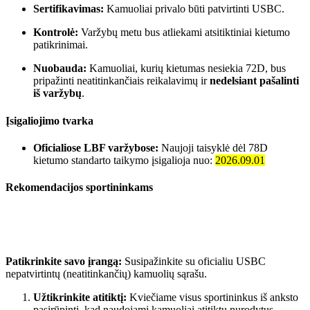
Sertifikavimas:
Kamuoliai privalo būti patvirtinti USBC.
Kontrolė:
Varžybų metu bus atliekami atsitiktiniai kietumo
patikrinimai.
Nuobauda:
Kamuoliai, kurių kietumas nesiekia 72D, bus
pripažinti neatitinkančiais reikalavimų ir
nedelsiant pašalinti
iš varžybų
.
Įsigaliojimo tvarka
Oficialiose LBF varžybose:
Naujoji taisyklė dėl 78D
kietumo standarto taikymo įsigalioja nuo:
2026.09.01
Rekomendacijos sportininkams
Patikrinkite savo įrangą:
Susipažinkite su oficialiu USBC
nepatvirtintų (neatitinkančių) kamuolių sąrašu.
Užtikrinkite atitiktį:
Kviečiame visus sportininkus iš anksto
pasirūpinti, kad naudojami kamuoliai atitiktų nurodytus