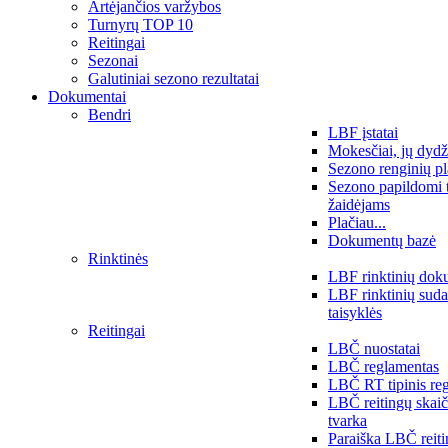
Artėjančios varžybos
Turnyrų TOP 10
Reitingai
Sezonai
Galutiniai sezono rezultatai
Dokumentai
Bendri
LBF įstatai
Mokesčiai, jų dydž
Sezono renginių p
Sezono papildomi 
žaidėjams
Plačiau...
Dokumentų bazė
Rinktinės
LBF rinktinių dok
LBF rinktinių sud
taisyklės
Reitingai
LBČ nuostatai
LBČ reglamentas
LBČ RT tipinis re
LBČ reitingų skai
tvarka
Paraiška LBČ reit