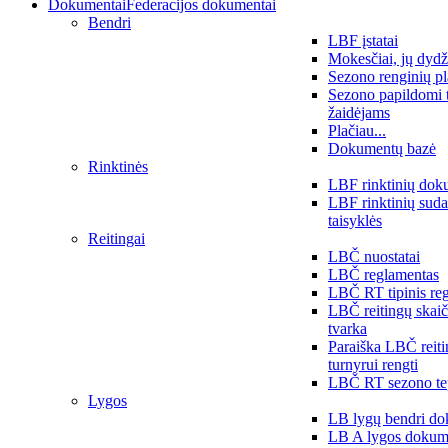
Dokumentai
Federacijos dokumentai
Bendri
LBF įstatai
Mokesčiai, jų dydž
Sezono renginių p
Sezono papildomi 
žaidėjams
Plačiau...
Dokumentų bazė
Rinktinės
LBF rinktinių dok
LBF rinktinių sud
taisyklės
Reitingai
LBČ nuostatai
LBČ reglamentas
LBČ RT tipinis re
LBČ reitingų skai
tvarka
Paraiška LBČ reit
turnyrui rengti
LBČ RT sezono te
Lygos
LB lygų bendri do
LB A lygos dokum