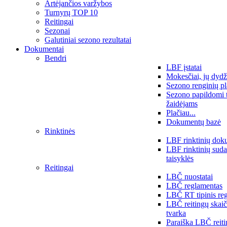
Artėjančios varžybos
Turnyrų TOP 10
Reitingai
Sezonai
Galutiniai sezono rezultatai
Dokumentai
Bendri
LBF įstatai
Mokesčiai, jų dydž
Sezono renginių p
Sezono papildomi 
žaidėjams
Plačiau...
Dokumentų bazė
Rinktinės
LBF rinktinių dok
LBF rinktinių sud
taisyklės
Reitingai
LBČ nuostatai
LBČ reglamentas
LBČ RT tipinis re
LBČ reitingų skai
tvarka
Paraiška LBČ reit