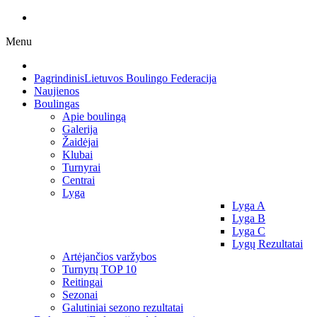
Menu
Pagrindinis
Lietuvos Boulingo Federacija
Naujienos
Boulingas
Apie boulingą
Galerija
Žaidėjai
Klubai
Turnyrai
Centrai
Lyga
Lyga A
Lyga B
Lyga C
Lygų Rezultatai
Artėjančios varžybos
Turnyrų TOP 10
Reitingai
Sezonai
Galutiniai sezono rezultatai