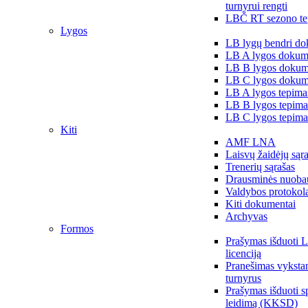
turnyrui rengti
LBČ RT sezono te
Lygos
LB lygų bendri do
LB A lygos dokum
LB B lygos dokum
LB C lygos dokum
LB A lygos tepima
LB B lygos tepima
LB C lygos tepima
Kiti
AMF LNA
Laisvų žaidėjų sąr
Trenerių sąrašas
Drausminės nuoba
Valdybos protokol
Kiti dokumentai
Archyvas
Formos
Prašymas išduoti 
licenciją
Pranešimas vykstan
turnyrus
Prašymas išduoti s
leidimą (KKSD)