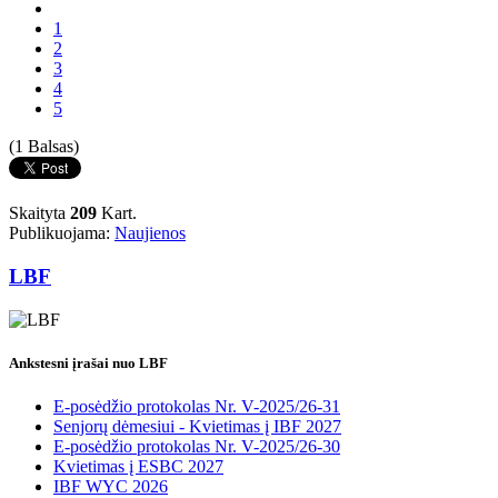
1
2
3
4
5
(1 Balsas)
Skaityta
209
Kart.
Publikuojama:
Naujienos
LBF
Ankstesni įrašai nuo LBF
E-posėdžio protokolas Nr. V-2025/26-31
Senjorų dėmesiui - Kvietimas į IBF 2027
E-posėdžio protokolas Nr. V-2025/26-30
Kvietimas į ESBC 2027
IBF WYC 2026