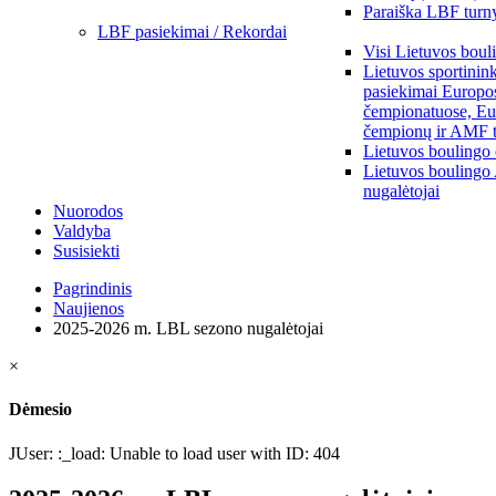
Paraiška LBF turny
LBF pasiekimai / Rekordai
Visi Lietuvos boul
Lietuvos sportinin
pasiekimai Europo
čempionatuose, Eu
čempionų ir AMF t
Lietuvos boulingo
Lietuvos boulingo
nugalėtojai
Nuorodos
Valdyba
Susisiekti
Pagrindinis
Naujienos
2025-2026 m. LBL sezono nugalėtojai
×
Dėmesio
JUser: :_load: Unable to load user with ID: 404