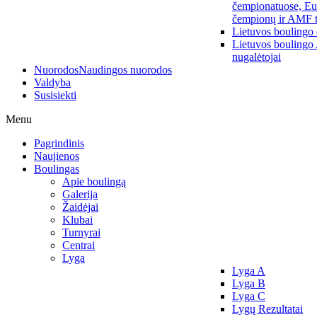
čempionatuose, Eu
čempionų ir AMF t
Lietuvos boulingo
Lietuvos boulingo
nugalėtojai
Nuorodos
Naudingos nuorodos
Valdyba
Susisiekti
Menu
Pagrindinis
Naujienos
Boulingas
Apie boulingą
Galerija
Žaidėjai
Klubai
Turnyrai
Centrai
Lyga
Lyga A
Lyga B
Lyga C
Lygų Rezultatai