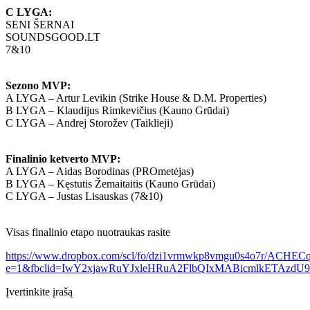
C LYGA:
SENI ŠERNAI
SOUNDSGOOD.LT
7&10
Sezono MVP:
A LYGA – Artur Levikin (Strike House & D.M. Properties)
B LYGA – Klaudijus Rimkevičius (Kauno Grūdai)
C LYGA – Andrej Storožev (Taiklieji)
Finalinio ketverto MVP:
A LYGA – Aidas Borodinas (PROmetėjas)
B LYGA – Kęstutis Žemaitaitis (Kauno Grūdai)
C LYGA – Justas Lisauskas (7&10)
Visas finalinio etapo nuotraukas rasite
https://www.dropbox.com/scl/fo/dzi1vrmwkp8vmgu0s4o7r/ACHE
e=1&fbclid=IwY2xjawRuYJxleHRuA2FlbQIxMABicmlkETAzd
Įvertinkite įrašą