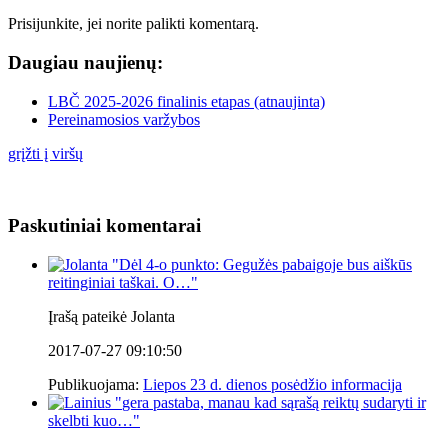
Prisijunkite, jei norite palikti komentarą.
Daugiau naujienų:
LBČ 2025-2026 finalinis etapas (atnaujinta)
Pereinamosios varžybos
grįžti į viršų
Paskutiniai komentarai
"
Dėl 4-o punkto: Gegužės pabaigoje bus aiškūs
reitinginiai taškai. O…
"
Įrašą pateikė Jolanta
2017-07-27 09:10:50
Publikuojama:
Liepos 23 d. dienos posėdžio informacija
"
gera pastaba, manau kad sąrašą reiktų sudaryti ir
skelbti kuo…
"