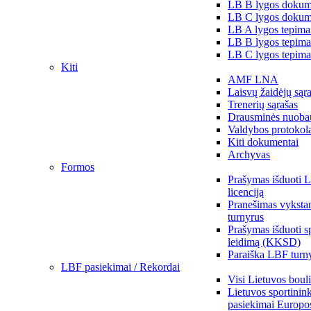
LB B lygos dokum
LB C lygos dokum
LB A lygos tepima
LB B lygos tepima
LB C lygos tepima
Kiti
AMF LNA
Laisvų žaidėjų sąr
Trenerių sąrašas
Drausminės nuoba
Valdybos protokol
Kiti dokumentai
Archyvas
Formos
Prašymas išduoti 
licenciją
Pranešimas vykstan
turnyrus
Prašymas išduoti s
leidimą (KKSD)
Paraiška LBF turny
LBF pasiekimai / Rekordai
Visi Lietuvos boul
Lietuvos sportinin
pasiekimai Europo