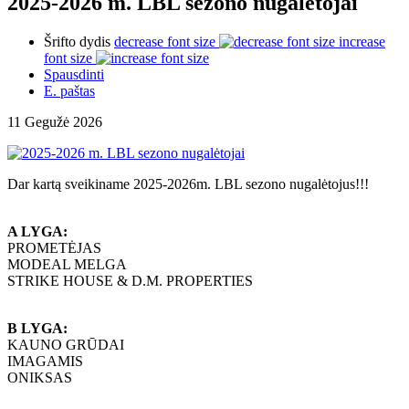
2025-2026 m. LBL sezono nugalėtojai
Šrifto dydis
decrease font size
increase
font size
Spausdinti
E. paštas
11 Gegužė 2026
Dar kartą sveikiname 2025-2026m. LBL sezono nugalėtojus!!!
A LYGA:
PROMETĖJAS
MODEAL MELGA
STRIKE HOUSE & D.M. PROPERTIES
B LYGA:
KAUNO GRŪDAI
IMAGAMIS
ONIKSAS