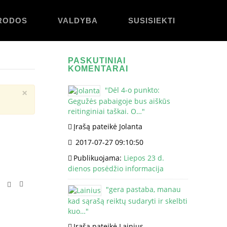
RODOS
VALDYBA
SUSISIEKTI
PASKUTINIAI
KOMENTARAI
"
Dėl 4-o punkto:
×
Gegužės pabaigoje bus aiškūs
reitinginiai taškai. O…
"
Įrašą pateikė Jolanta
2017-07-27 09:10:50
Publikuojama:
Liepos 23 d.
dienos posėdžio informacija
"
gera pastaba, manau
kad sąrašą reiktų sudaryti ir skelbti
kuo…
"
Įrašą pateikė Lainius