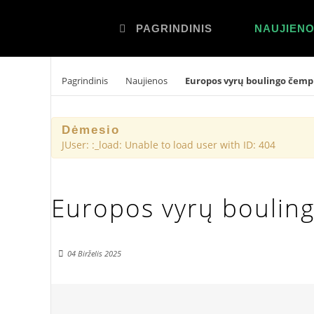
PAGRINDINIS
NAUJIEN
Pagrindinis
Naujienos
Europos vyrų boulingo čemp
Dėmesio
JUser: :_load: Unable to load user with ID: 404
Europos vyrų boulin
04 Birželis 2025