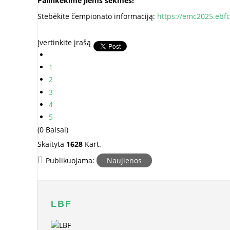
Palinkėkime jiems sėkmės!
Stebėkite čempionato informaciją:
https://emc2025.ebf
Įvertinkite įrašą
1
2
3
4
5
(0 Balsai)
Skaityta
1628
Kart.
Publikuojama:
Naujienos
LBF