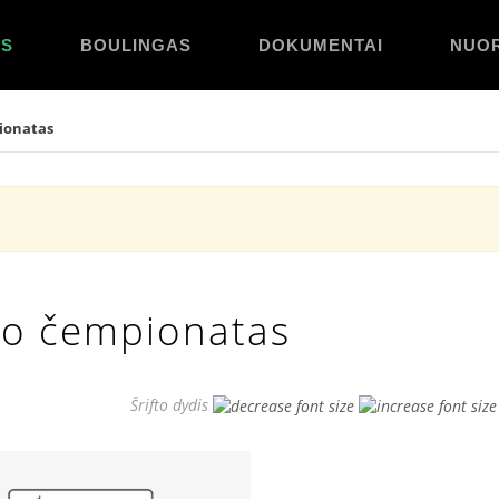
OS
BOULINGAS
DOKUMENTAI
NUO
ionatas
go čempionatas
Šrifto dydis