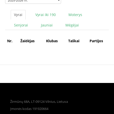
Vyrai
Vyrai iki 190
Moterys
Senjorai
Jauniai
Mėgėjai
Nr.
Žaidėjas
Klubas
Taškai
Partijos
Žirmūnų 68A, LT-09124 Vilnius, Lietuva
Įmonės kodas 191920664