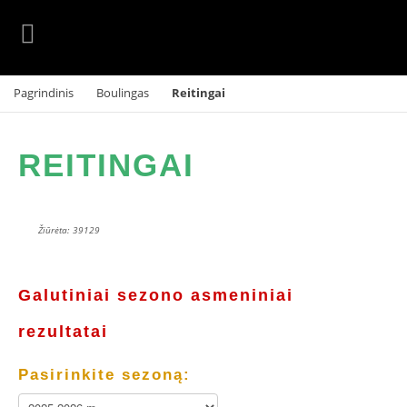
Pagrindinis
Boulingas
Reitingai
REITINGAI
Žiūrėta: 39129
Galutiniai sezono asmeniniai
rezultatai
Pasirinkite sezoną: