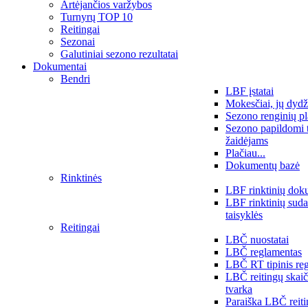
Artėjančios varžybos
Turnyrų TOP 10
Reitingai
Sezonai
Galutiniai sezono rezultatai
Dokumentai
Bendri
LBF įstatai
Mokesčiai, jų dydž
Sezono renginių p
Sezono papildomi 
žaidėjams
Plačiau...
Dokumentų bazė
Rinktinės
LBF rinktinių dok
LBF rinktinių sud
taisyklės
Reitingai
LBČ nuostatai
LBČ reglamentas
LBČ RT tipinis re
LBČ reitingų skai
tvarka
Paraiška LBČ reit