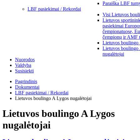
Paraiška LBF turny
LBF pasiekimai / Rekordai
Visi Lietuvos boul
Lietuvos sportinin
pasiekimai Europo
čempionatuose, Eu
čempionų ir AMF t
Lietuvos boulingo
Lietuvos boulingo
nugalėtojai
Nuorodos
Valdyba
Susisiekti
Pagrindinis
Dokumentai
LBF pasiekimai / Rekordai
Lietuvos boulingo A Lygos nugalėtojai
Lietuvos boulingo A Lygos
nugalėtojai