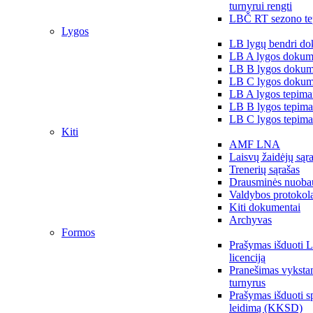
turnyrui rengti
LBČ RT sezono te
Lygos
LB lygų bendri do
LB A lygos dokum
LB B lygos dokum
LB C lygos dokum
LB A lygos tepima
LB B lygos tepima
LB C lygos tepima
Kiti
AMF LNA
Laisvų žaidėjų sąr
Trenerių sąrašas
Drausminės nuoba
Valdybos protokol
Kiti dokumentai
Archyvas
Formos
Prašymas išduoti 
licenciją
Pranešimas vykstan
turnyrus
Prašymas išduoti s
leidimą (KKSD)