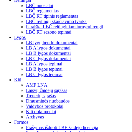
Reitingai
LBČ nuostatai
LBČ reglamentas
LBČ RT tipinis reglamentas
LBČ reitingų skaičiavimo tvarka
Paraiška LBČ reitinginiam turnyrui rengti
LBČ RT sezono tepimai
Lygos
LB lygų bendri dokumentai
LB A lygos dokumentai
LB B lygos dokumentai
LB C lygos dokumentai
LB A lygos tepimai
LB B lygos tepimai
LB C lygos tepimai
Kiti
AMF LNA
Laisvų žaidėjų sąrašas
Trenerių sąrašas
Drausminės nuobaudos
Valdybos protokolai
Kiti dokumentai
Archyvas
Formos
Prašymas išduoti LBF žaidėjo licenciją