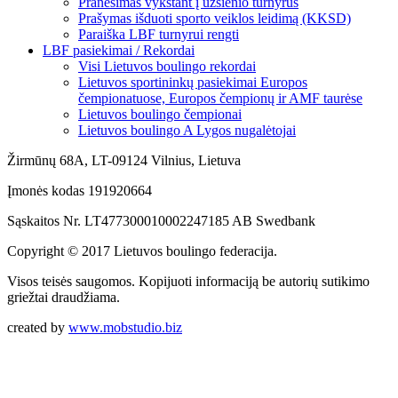
Pranešimas vykstant į užsienio turnyrus
Prašymas išduoti sporto veiklos leidimą (KKSD)
Paraiška LBF turnyrui rengti
LBF pasiekimai / Rekordai
Visi Lietuvos boulingo rekordai
Lietuvos sportininkų pasiekimai Europos
čempionatuose, Europos čempionų ir AMF taurėse
Lietuvos boulingo čempionai
Lietuvos boulingo A Lygos nugalėtojai
Žirmūnų 68A, LT-09124 Vilnius, Lietuva
Įmonės kodas 191920664
Sąskaitos Nr. LT477300010002247185 AB Swedbank
Copyright © 2017 Lietuvos boulingo federacija.
Visos teisės saugomos. Kopijuoti informaciją be autorių sutikimo
griežtai draudžiama.
created by
www.mobstudio.biz