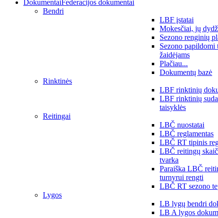
Dokumentai
Federacijos dokumentai
Bendri
LBF įstatai
Mokesčiai, jų dydž
Sezono renginių p
Sezono papildomi 
žaidėjams
Plačiau...
Dokumentų bazė
Rinktinės
LBF rinktinių dok
LBF rinktinių sud
taisyklės
Reitingai
LBČ nuostatai
LBČ reglamentas
LBČ RT tipinis re
LBČ reitingų skai
tvarka
Paraiška LBČ reit
turnyrui rengti
LBČ RT sezono te
Lygos
LB lygų bendri do
LB A lygos dokum