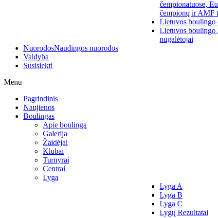
čempionatuose, Eu
čempionų ir AMF t
Lietuvos boulingo
Lietuvos boulingo
nugalėtojai
Nuorodos
Naudingos nuorodos
Valdyba
Susisiekti
Menu
Pagrindinis
Naujienos
Boulingas
Apie boulingą
Galerija
Žaidėjai
Klubai
Turnyrai
Centrai
Lyga
Lyga A
Lyga B
Lyga C
Lygų Rezultatai