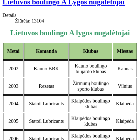
Lietuvos boulingo A Lygos nugalėtojai
Details
Žiūrėta: 13104
Lietuvos boulingo A lygos nugalėtojai
Metai
Komanda
Klubas
Miestas
Kauno boulingo
2002
Kauno BBK
Kaunas
bilijardo klubas
Žirmūnų boulingo
2003
Rezetas
Vilnius
sporto klubas
Klaipėdos boulingo
2004
Statoil Lubricants
Klaipėda
klubas
Klaipėdos boulingo
2005
Statoil Lubricants
Klaipėda
klubas
Klaipėdos boulingo
2006
Statoil Lubricants
Klaipėda