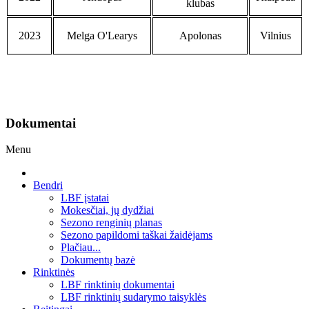
klubas
2023
Melga O'Learys
Apolonas
Vilnius
Dokumentai
Menu
Bendri
LBF įstatai
Mokesčiai, jų dydžiai
Sezono renginių planas
Sezono papildomi taškai žaidėjams
Plačiau...
Dokumentų bazė
Rinktinės
LBF rinktinių dokumentai
LBF rinktinių sudarymo taisyklės