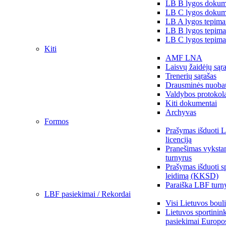
LB B lygos dokum
LB C lygos dokum
LB A lygos tepima
LB B lygos tepima
LB C lygos tepima
Kiti
AMF LNA
Laisvų žaidėjų sąr
Trenerių sąrašas
Drausminės nuoba
Valdybos protokol
Kiti dokumentai
Archyvas
Formos
Prašymas išduoti 
licenciją
Pranešimas vykstan
turnyrus
Prašymas išduoti s
leidimą (KKSD)
Paraiška LBF turny
LBF pasiekimai / Rekordai
Visi Lietuvos boul
Lietuvos sportinin
pasiekimai Europo