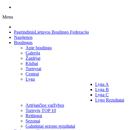
Menu
Pagrindinis
Lietuvos Boulingo Federacija
Naujienos
Boulingas
Apie boulingą
Galerija
Žaidėjai
Klubai
Turnyrai
Centrai
Lyga
Lyga A
Lyga B
Lyga C
Lygų Rezultatai
Artėjančios varžybos
Turnyrų TOP 10
Reitingai
Sezonai
Galutiniai sezono rezultatai