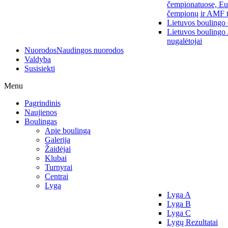
čempionatuose, Eu
čempionų ir AMF t
Lietuvos boulingo
Lietuvos boulingo
nugalėtojai
Nuorodos
Naudingos nuorodos
Valdyba
Susisiekti
Menu
Pagrindinis
Naujienos
Boulingas
Apie boulingą
Galerija
Žaidėjai
Klubai
Turnyrai
Centrai
Lyga
Lyga A
Lyga B
Lyga C
Lygų Rezultatai