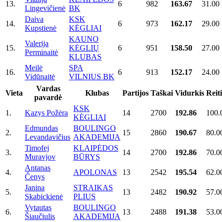
13.
6
982
163.67
31.00
Lingevičienė
BK
Daiva
KSK
14.
6
973
162.17
29.00
Kupstienė
KĖGLIAI
KAUNO
Valerija
15.
KĖGLIŲ
6
951
158.50
27.00
Perminaitė
KLUBAS
Meilė
SPA
16.
6
913
152.17
24.00
Vidūnaitė
VILNIUS BK
Vardas
Vieta
Klubas
Partijos
Taškai
Vidurkis
Reit
pavardė
KSK
1.
Kazys Požėra
14
2700
192.86
100.
KĖGLIAI
Edmundas
BOULINGO
2.
15
2860
190.67
80.0
Levandavičius
AKADEMIJA
Timofej
KLAIPĖDOS
3.
14
2700
192.86
70.0
Muravjov
BŪRYS
Antanas
4.
APOLONAS
13
2542
195.54
62.0
Čenys
Janina
STRAIKAS
5.
13
2482
190.92
57.0
Skabickienė
PLIUS
Vytautas
BOULINGO
6.
13
2488
191.38
53.0
Šiaučiulis
AKADEMIJA