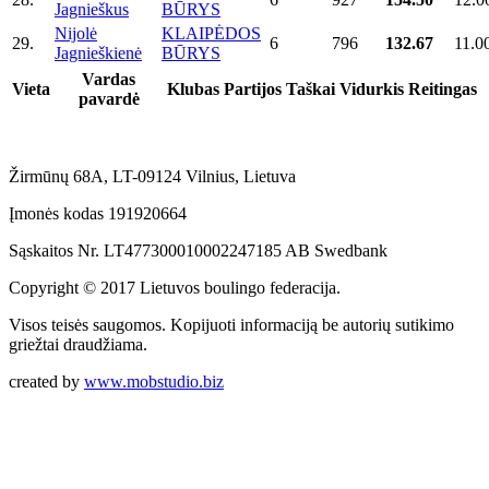
Jagnieškus
BŪRYS
Nijolė
KLAIPĖDOS
29.
6
796
132.67
11.0
Jagnieškienė
BŪRYS
Vardas
Vieta
Klubas
Partijos
Taškai
Vidurkis
Reitingas
pavardė
Žirmūnų 68A, LT-09124 Vilnius, Lietuva
Įmonės kodas 191920664
Sąskaitos Nr. LT477300010002247185 AB Swedbank
Copyright © 2017 Lietuvos boulingo federacija.
Visos teisės saugomos. Kopijuoti informaciją be autorių sutikimo
griežtai draudžiama.
created by
www.mobstudio.biz