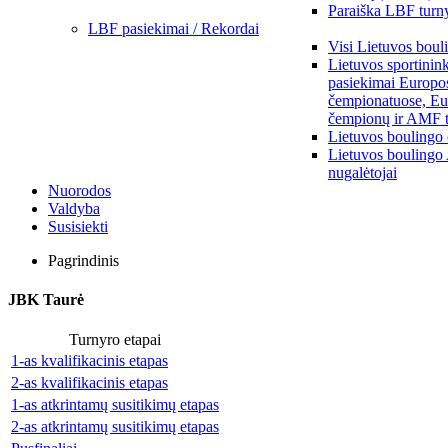
Paraiška LBF turny
LBF pasiekimai / Rekordai
Visi Lietuvos boul
Lietuvos sportinin
pasiekimai Europo
čempionatuose, Eu
čempionų ir AMF t
Lietuvos boulingo
Lietuvos boulingo
nugalėtojai
Nuorodos
Valdyba
Susisiekti
Pagrindinis
JBK Taurė
Turnyro etapai
1-as kvalifikacinis etapas
2-as kvalifikacinis etapas
1-as atkrintamų susitikimų etapas
2-as atkrintamų susitikimų etapas