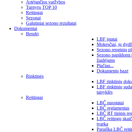
Artėjančios varžybos
Turnyrų TOP 10
Reitingai
Sezonai
Galutiniai sezono rezultatai
Dokumentai
Bendri
LBF įstatai
Mokesčiai, jų dydž
Sezono renginių p
Sezono papildomi 
žaidėjams
Plačiau...
Dokumentų bazė
Rinktinės
LBF rinktinių dok
LBF rinktinių sud
taisyklės
Reitingai
LBČ nuostatai
LBČ reglamentas
LBČ RT tipinis re
LBČ reitingų skai
tvarka
Paraiška LBČ reit