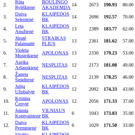
Rūta
BOULINGO
2.
14
2673
190.93
80.00
Ryliškienė
AKADEMIJA
Daiva
KLAIPĖDOS
3.
14
2696
192.57
70.00
Selenienė
BK
Leta
KLAIPĖDOS
4.
13
2389
183.77
62.00
Anužienė
BK
Jūratė
STRAIKAS
5.
13
2361
181.62
57.00
Palaimaitė
PLIUS
Violeta
6.
APOLONAS
13
2330
179.23
53.00
Musteikienė
Aurika
7.
NESPLITAS
12
2173
181.08
49.00
Aršauskienė
Žaneta
8.
NESPLITAS
12
2139
178.25
46.00
Šmidtienė
Julija
KLAIPĖDOS
9.
12
2092
174.33
43.00
Užubalytė
BK
Kristina
10.
APOLONAS
12
2056
171.33
37.00
Čenytė
Jolanta
VILNIAUS
11.
6
1043
173.83
35.00
Kontvainienė
BK
Daiva
KLAIPĖDOS
12.
6
1029
171.50
33.00
Perminienė
BK
Vitalija
KLAIPĖDOS