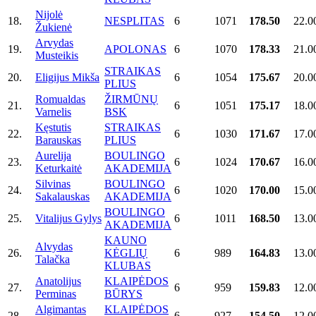
Nijolė
18.
NESPLITAS
6
1071
178.50
22.0
Žukienė
Arvydas
19.
APOLONAS
6
1070
178.33
21.0
Musteikis
STRAIKAS
20.
Eligijus Mikša
6
1054
175.67
20.0
PLIUS
Romualdas
ŽIRMŪNŲ
21.
6
1051
175.17
18.0
Varnelis
BSK
Kęstutis
STRAIKAS
22.
6
1030
171.67
17.0
Barauskas
PLIUS
Aurelija
BOULINGO
23.
6
1024
170.67
16.0
Keturkaitė
AKADEMIJA
Silvinas
BOULINGO
24.
6
1020
170.00
15.0
Sakalauskas
AKADEMIJA
BOULINGO
25.
Vitalijus Gylys
6
1011
168.50
13.0
AKADEMIJA
KAUNO
Alvydas
26.
KĖGLIŲ
6
989
164.83
13.0
Talačka
KLUBAS
Anatolijus
KLAIPĖDOS
27.
6
959
159.83
12.0
Perminas
BŪRYS
Algimantas
KLAIPĖDOS
28.
6
927
154.50
12.0