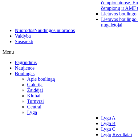
čempionatuose, Eu
čempionų ir AMF t
Lietuvos boulingo
Lietuvos boulingo
nugalėtojai
Nuorodos
Naudingos nuorodos
Valdyba
Susisiekti
Menu
Pagrindinis
Naujienos
Boulingas
Apie boulingą
Galerija
Žaidėjai
Klubai
Turnyrai
Centrai
Lyga
Lyga A
Lyga B
Lyga C
Lygų Rezultatai