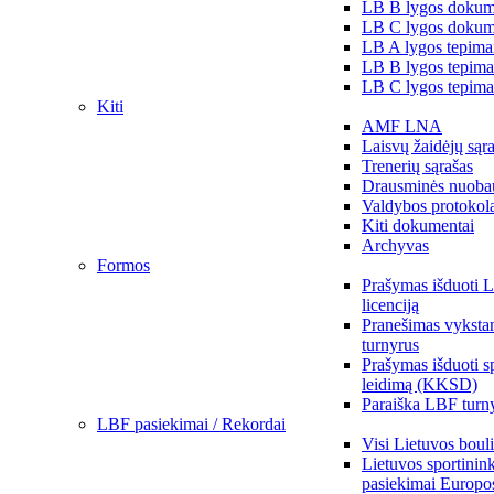
LB B lygos dokum
LB C lygos dokum
LB A lygos tepima
LB B lygos tepima
LB C lygos tepima
Kiti
AMF LNA
Laisvų žaidėjų sąr
Trenerių sąrašas
Drausminės nuoba
Valdybos protokol
Kiti dokumentai
Archyvas
Formos
Prašymas išduoti 
licenciją
Pranešimas vykstan
turnyrus
Prašymas išduoti s
leidimą (KKSD)
Paraiška LBF turny
LBF pasiekimai / Rekordai
Visi Lietuvos boul
Lietuvos sportinin
pasiekimai Europo