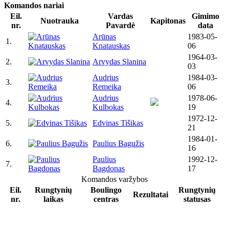
Komandos nariai
Eil.
Vardas
Gimimo
Nuotrauka
Kapitonas
nr.
Pavardė
data
Arūnas
1983-05-
1.
Knatauskas
06
1964-03-
2.
Arvydas Slanina
03
Audrius
1984-03-
3.
Remeika
06
Audrius
1978-06-
4.
Kulbokas
19
1972-12-
5.
Edvinas Tišikas
21
1984-01-
6.
Paulius Bagužis
16
Paulius
1992-12-
7.
Bagdonas
17
Komandos varžybos
Eil.
Rungtynių
Boulingo
Rungtynių
Rezultatai
nr.
laikas
centras
statusas