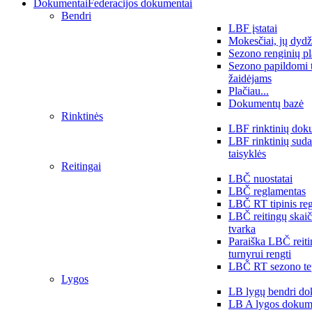
Dokumentai
Federacijos dokumentai
Bendri
LBF įstatai
Mokesčiai, jų dydž
Sezono renginių p
Sezono papildomi 
žaidėjams
Plačiau...
Dokumentų bazė
Rinktinės
LBF rinktinių dok
LBF rinktinių sud
taisyklės
Reitingai
LBČ nuostatai
LBČ reglamentas
LBČ RT tipinis re
LBČ reitingų skai
tvarka
Paraiška LBČ reit
turnyrui rengti
LBČ RT sezono te
Lygos
LB lygų bendri do
LB A lygos dokum