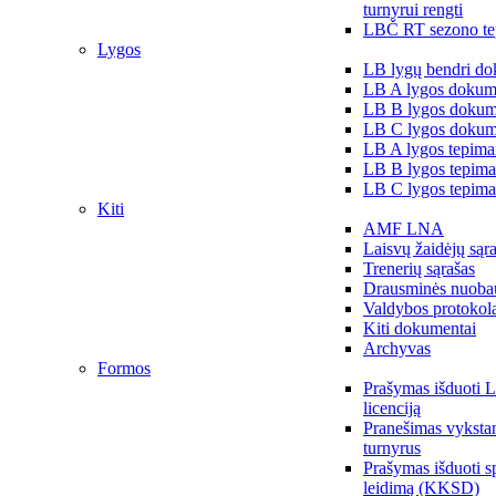
turnyrui rengti
LBČ RT sezono te
Lygos
LB lygų bendri do
LB A lygos dokum
LB B lygos dokum
LB C lygos dokum
LB A lygos tepima
LB B lygos tepima
LB C lygos tepima
Kiti
AMF LNA
Laisvų žaidėjų sąr
Trenerių sąrašas
Drausminės nuoba
Valdybos protokol
Kiti dokumentai
Archyvas
Formos
Prašymas išduoti 
licenciją
Pranešimas vykstan
turnyrus
Prašymas išduoti s
leidimą (KKSD)