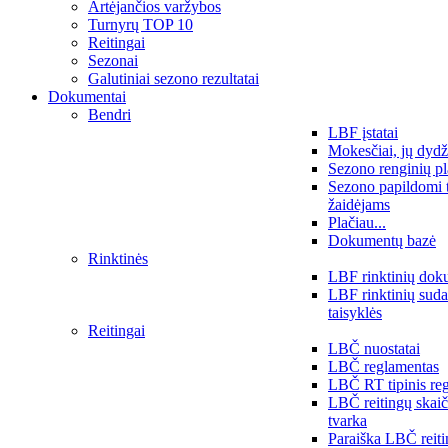
Artėjančios varžybos
Turnyrų TOP 10
Reitingai
Sezonai
Galutiniai sezono rezultatai
Dokumentai
Bendri
LBF įstatai
Mokesčiai, jų dydž
Sezono renginių p
Sezono papildomi 
žaidėjams
Plačiau...
Dokumentų bazė
Rinktinės
LBF rinktinių dok
LBF rinktinių sud
taisyklės
Reitingai
LBČ nuostatai
LBČ reglamentas
LBČ RT tipinis re
LBČ reitingų skai
tvarka
Paraiška LBČ reit