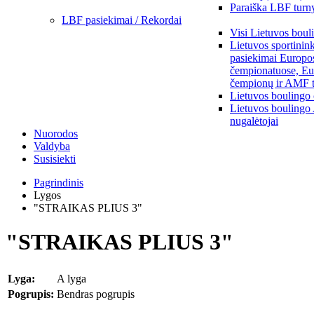
Paraiška LBF turny
LBF pasiekimai / Rekordai
Visi Lietuvos boul
Lietuvos sportinin
pasiekimai Europo
čempionatuose, Eu
čempionų ir AMF t
Lietuvos boulingo
Lietuvos boulingo
nugalėtojai
Nuorodos
Valdyba
Susisiekti
Pagrindinis
Lygos
"STRAIKAS PLIUS 3"
"STRAIKAS PLIUS 3"
Lyga:
A lyga
Pogrupis:
Bendras pogrupis