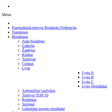
Menu
Pagrindinis
Lietuvos Boulingo Federacija
Naujienos
Boulingas
Apie boulingą
Galerija
Žaidėjai
Klubai
Turnyrai
Centrai
Lyga
Lyga A
Lyga B
Lyga C
Lygų Rezultatai
Artėjančios varžybos
Turnyrų TOP 10
Reitingai
Sezonai
Galutiniai sezono rezultatai