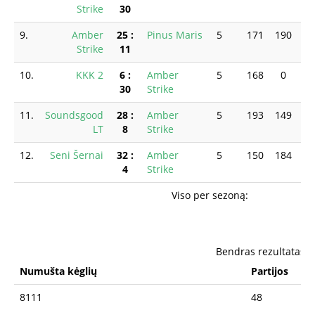
Strike
30
9.
Amber
25
:
Pinus Maris
5
171
190
15
Strike
11
10.
KKK 2
6
:
Amber
5
168
0
0
30
Strike
11.
Soundsgood
28
:
Amber
5
193
149
0
LT
8
Strike
12.
Seni Šernai
32
:
Amber
5
150
184
19
4
Strike
Viso per sezoną:
Bendras rezultatas
Numušta kėglių
Partijos
8111
48