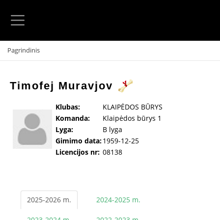
Pagrindinis
Timofej Muravjov
Klubas:
KLAIPĖDOS BŪRYS
Komanda:
Klaipėdos būrys 1
Lyga:
B lyga
Gimimo data:
1959-12-25
Licencijos nr:
08138
2025-2026 m.
2024-2025 m.
2023-2024 m.
2022-2023 m.