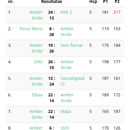
nr.
Rezultatas
Hcp
P1
P2
P
1.
Amber
24
:
KKK 2
5
181
217
18
Strike
12
2.
Pinus Maris
8
:
Amber
5
119
153
15
28
Strike
3.
Amber
10
:
Seni Šernai
5
175
184
16
Strike
26
4.
Stihl
26
:
Amber
5
198
177
16
10
Strike
5.
Amber
12
:
Soundsgood
5
187
161
16
Strike
24
LT
6.
Ekipa
22
:
Amber
5
189
172
17
14
Strike
7.
Amber
22
:
Ekipa
5
165
187
15
Strike
14
8.
Amber
6
:
Stihl
5
170
126
0