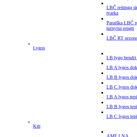
LBČ reitingų s
tvarka
Paraiška LBČ r
turnyrui rengti
LBČ RT sezono
Lygos
LB lygų bendri
LB A lygos do
LB B lygos do
LB C lygos do
LB A lygos tep
LB B lygos tep
LB C lygos tep
Kiti
AMF LNA