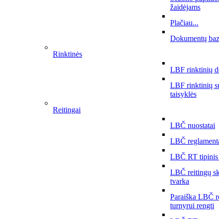
žaidėjams
Plačiau...
Dokumentų ba
Rinktinės
LBF rinktinių 
LBF rinktinių 
taisyklės
Reitingai
LBČ nuostatai
LBČ reglament
LBČ RT tipinis
LBČ reitingų s
tvarka
Paraiška LBČ r
turnyrui rengti