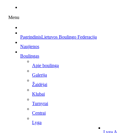
Menu
Pagrindinis
Lietuvos Boulingo Federacija
Naujienos
Boulingas
Apie boulingą
Galerija
Žaidėjai
Klubai
Turnyrai
Centrai
Lyga
Lyga A