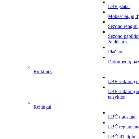
LBF įstatai
Mokesčiai, jų d
Sezono rengini
Sezono papildo
žaidėjams
Plačiau...
Dokumentų ba
Rinktinės
LBF rinktinių 
LBF rinktinių 
taisyklės
Reitingai
LBČ nuostatai
LBČ reglament
LBČ RT tipinis