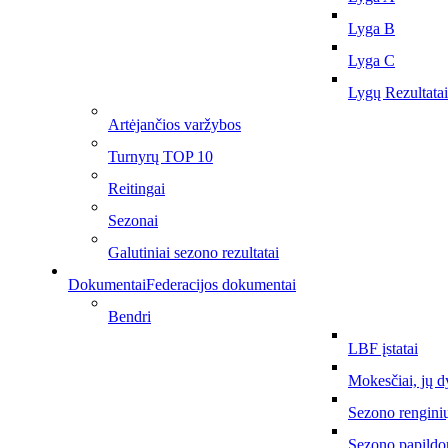
Lyga B
Lyga C
Lygų Rezultatai
Artėjančios varžybos
Turnyrų TOP 10
Reitingai
Sezonai
Galutiniai sezono rezultatai
Dokumentai
Federacijos dokumentai
Bendri
LBF įstatai
Mokesčiai, jų d
Sezono rengini
Sezono papildo