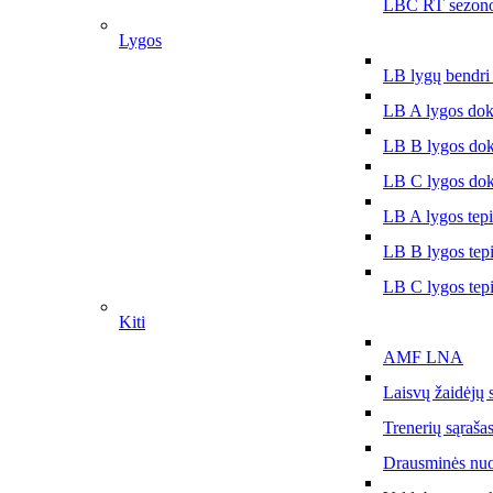
LBČ RT sezono
Lygos
LB lygų bendri
LB A lygos do
LB B lygos do
LB C lygos do
LB A lygos tep
LB B lygos tep
LB C lygos tep
Kiti
AMF LNA
Laisvų žaidėjų 
Trenerių sąraša
Drausminės nu