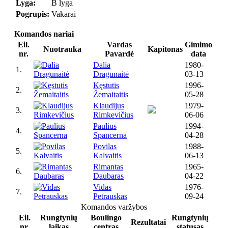
Lyga:
B lyga
Pogrupis:
Vakarai
Komandos nariai
Eil.
Vardas
Gimimo
Nuotrauka
Kapitonas
nr.
Pavardė
data
Dalia
1980-
1.
Dragūnaitė
03-13
Kęstutis
1996-
2.
Žemaitaitis
05-28
Klaudijus
1979-
3.
Rimkevičius
06-06
Paulius
1994-
4.
Spancerna
04-28
Povilas
1988-
5.
Kalvaitis
06-13
Rimantas
1965-
6.
Daubaras
04-22
Vidas
1976-
7.
Petrauskas
09-24
Komandos varžybos
Eil.
Rungtynių
Boulingo
Rungtynių
Rezultatai
nr.
laikas
centras
statusas