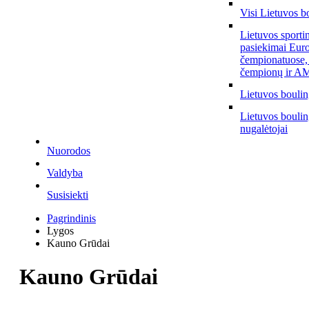
Visi Lietuvos b
Lietuvos sporti
pasiekimai Eur
čempionatuose,
čempionų ir AM
Lietuvos bouli
Lietuvos bouli
nugalėtojai
Nuorodos
Valdyba
Susisiekti
Pagrindinis
Lygos
Kauno Grūdai
Kauno Grūdai