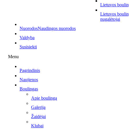
Lietuvos bouli
Lietuvos bouli
nugalėtojai
Nuorodos
Naudingos nuorodos
Valdyba
Susisiekti
Menu
Pagrindinis
Naujienos
Boulingas
Apie boulingą
Galerija
Žaidėjai
Klubai