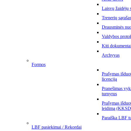
Laisvų žaidėjų 
Trenerių sąraša
Drausminės nu
Valdybos proto
Kiti dokumenta
Archyvas
Formos
Prašymas išduo
licenciją
Pranešimas vyks
turnyrus
Prašymas išduot
leidimą (KKSD
Paraiška LBF tu
LBF pasiekimai / Rekordai