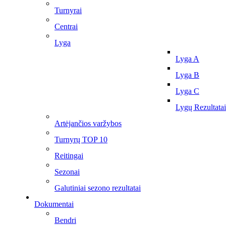
Turnyrai
Centrai
Lyga
Lyga A
Lyga B
Lyga C
Lygų Rezultatai
Artėjančios varžybos
Turnyrų TOP 10
Reitingai
Sezonai
Galutiniai sezono rezultatai
Dokumentai
Bendri