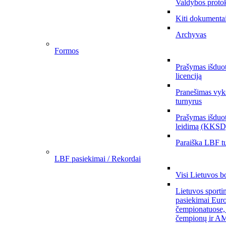
Valdybos proto
Kiti dokumenta
Archyvas
Formos
Prašymas išduo
licenciją
Pranešimas vyks
turnyrus
Prašymas išduot
leidimą (KKSD
Paraiška LBF tu
LBF pasiekimai / Rekordai
Visi Lietuvos b
Lietuvos sporti
pasiekimai Eur
čempionatuose,
čempionų ir AM