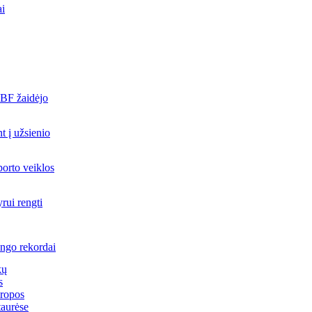
ai
LBF žaidėjo
t į užsienio
porto veiklos
rui rengti
ingo rekordai
kų
s
ropos
aurėse