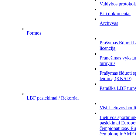
Valdybos protokol
Kiti dokumentai
Archyvas
Formos
Prašymas išduoti 
licenciją
Pranešimas vykstan
turnyrus
Prašymas išduoti s
leidimą (KKSD)
Paraiška LBF turny
LBF pasiekimai / Rekordai
Visi Lietuvos boul
Lietuvos sportinin
pasiekimai Europo
čempionatuose, Eu
čempionų ir AMF t