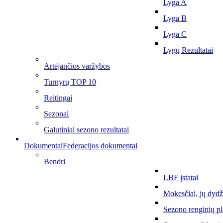
Lyga A
Lyga B
Lyga C
Lygų Rezultatai
Artėjančios varžybos
Turnyrų TOP 10
Reitingai
Sezonai
Galutiniai sezono rezultatai
Dokumentai
Federacijos dokumentai
Bendri
LBF įstatai
Mokesčiai, jų dydž
Sezono renginių p