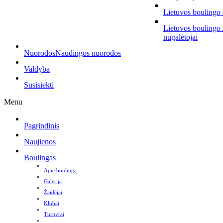
Lietuvos boulingo
Lietuvos boulingo
nugalėtojai
Nuorodos
Naudingos nuorodos
Valdyba
Susisiekti
Menu
Pagrindinis
Naujienos
Boulingas
Apie boulingą
Galerija
Žaidėjai
Klubai
Turnyrai