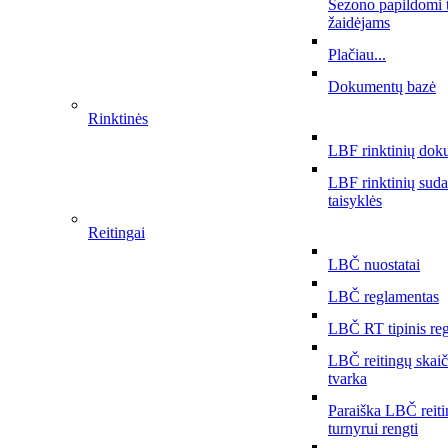
Sezono papildomi 
žaidėjams
Plačiau...
Dokumentų bazė
Rinktinės
LBF rinktinių dok
LBF rinktinių sud
taisyklės
Reitingai
LBČ nuostatai
LBČ reglamentas
LBČ RT tipinis re
LBČ reitingų skai
tvarka
Paraiška LBČ reit
turnyrui rengti