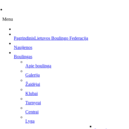
Menu
Pagrindinis
Lietuvos Boulingo Federacija
Naujienos
Boulingas
Apie boulingą
Galerija
Žaidėjai
Klubai
Turnyrai
Centrai
Lyga