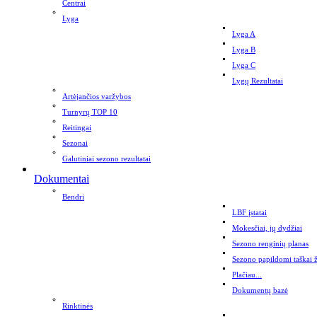
Centrai
Lyga
Lyga A
Lyga B
Lyga C
Lygų Rezultatai
Artėjančios varžybos
Turnyrų TOP 10
Reitingai
Sezonai
Galutiniai sezono rezultatai
Dokumentai
Bendri
LBF įstatai
Mokesčiai, jų dydžiai
Sezono renginių planas
Sezono papildomi taškai 
Plačiau...
Dokumentų bazė
Rinktinės