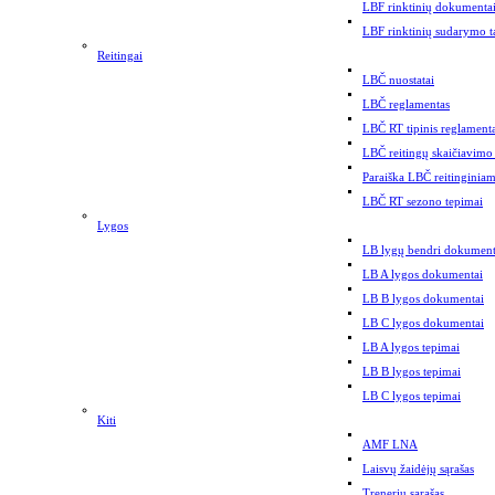
LBF rinktinių dokumenta
LBF rinktinių sudarymo t
Reitingai
LBČ nuostatai
LBČ reglamentas
LBČ RT tipinis reglament
LBČ reitingų skaičiavimo
Paraiška LBČ reitinginiam
LBČ RT sezono tepimai
Lygos
LB lygų bendri dokument
LB A lygos dokumentai
LB B lygos dokumentai
LB C lygos dokumentai
LB A lygos tepimai
LB B lygos tepimai
LB C lygos tepimai
Kiti
AMF LNA
Laisvų žaidėjų sąrašas
Trenerių sąrašas