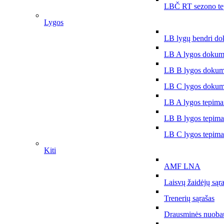
LBČ RT sezono te
Lygos
LB lygų bendri do
LB A lygos dokum
LB B lygos dokum
LB C lygos dokum
LB A lygos tepima
LB B lygos tepima
LB C lygos tepima
Kiti
AMF LNA
Laisvų žaidėjų sąr
Trenerių sąrašas
Drausminės nuoba