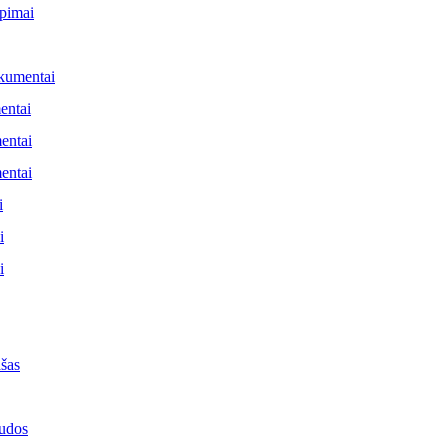
pimai
kumentai
entai
entai
entai
i
i
i
ašas
udos