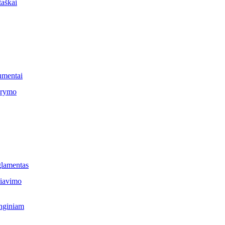
taškai
umentai
arymo
glamentas
čiavimo
inginiam