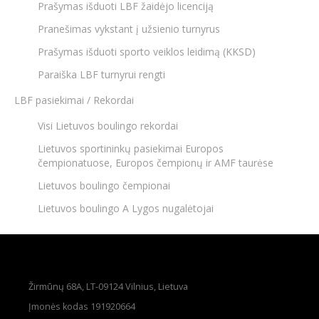
Prašymas išduoti LBF žaidėjo licenciją
Pranešimas vykstant į užsienio turnyrus
Prašymas išduoti sporto veiklos leidimą (KKSD)
Paraiška LBF turnyrui rengti
LBF pasiekimai / Rekordai
Visi Lietuvos boulingo rekordai
Lietuvos sportininkų pasiekimai Europos
čempionatuose, Europos čempionų ir AMF taurėse
Lietuvos boulingo čempionai
Lietuvos boulingo A Lygos nugalėtojai
Žirmūnų 68A, LT-09124 Vilnius, Lietuva
Įmonės kodas 191920664