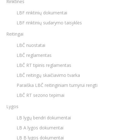
Rinktinės
LBF rinktinių dokumentai
LBF rinktinių sudarymo taisyklės
Reitingai
LBČ nuostatai
LBČ reglamentas
LBČ RT tipinis reglamentas
LBČ reitingų skaičiavimo tvarka
Paraiška LBČ reitinginiam turnyrui rengti
LBČ RT sezono tepimai
Lygos
LB lygų bendri dokumentai
LB A lygos dokumentai
LB B lygos dokumentai