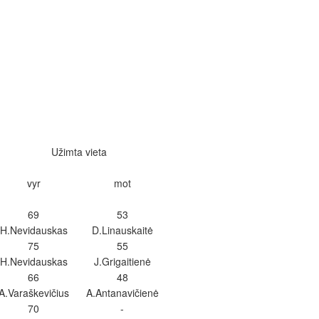
Užimta vieta
vyr
mot
69
53
H.Nevidauskas
D.Linauskaitė
75
55
H.Nevidauskas
J.Grigaitienė
66
48
A.Varaškevičius
A.Antanavičienė
70
-