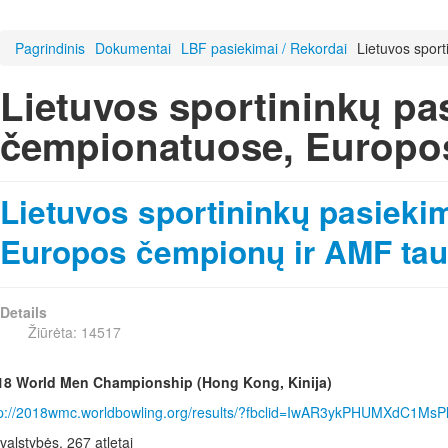
Pagrindinis
Dokumentai
LBF pasiekimai / Rekordai
Lietuvos spor
Lietuvos sportininkų pa
čempionatuose, Europos
Lietuvos sportininkų pasiek
Europos čempionų ir AMF tau
Details
Žiūrėta: 14517
18 World Men Championship (Hong Kong, Kinija)
tp://2018wmc.worldbowling.org/results/?fbclid=IwAR3ykPHUMXdC
valstybės, 267 atletai