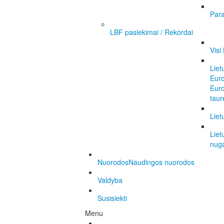
Para
LBF pasiekimai / Rekordai
Visi
Liet
Eur
Eur
taur
Liet
Liet
nuga
Nuorodos
Naudingos nuorodos
Valdyba
Susisiekti
Menu