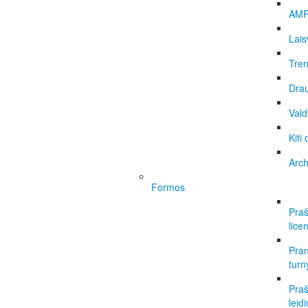
AMF
Lais
Tren
Dra
Vald
Kiti
Arc
Formos
Praš
licen
Pran
turn
Praš
leid