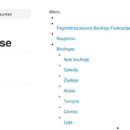
Menu
taurėse
Pagrindinis
Lietuvos Boulingo Federacija
se
Naujienos
Boulingas
Apie boulingą
Galerija
Žaidėjai
Klubai
Turnyrai
Centrai
Lyga