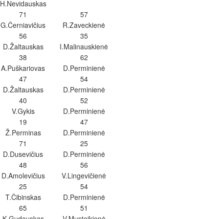
H.Nevidauskas
71
57
G.Černiavičius
R.Zaveckienė
56
35
D.Žaltauskas
I.Malinauskienė
38
62
A.Puškariovas
D.Perminienė
47
54
D.Žaltauskas
D.Perminienė
40
52
V.Gykis
D.Perminienė
19
47
Ž.Perminas
D.Perminienė
71
25
D.Dusevičius
D.Perminienė
48
56
D.Amolevičius
V.Lingevičienė
25
54
T.Čibinskas
D.Perminienė
65
51
K.Gudauskas
V.Musteikienė