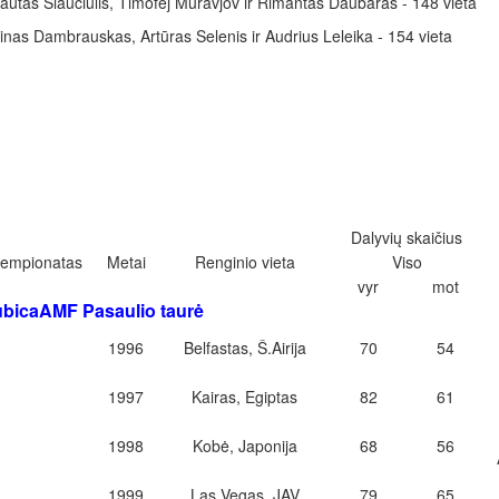
autas Šiaučiulis, Timofej Muravjov ir Rimantas Daubaras - 148 vieta
inas Dambrauskas, Artūras Selenis ir Audrius Leleika - 154 vieta
Dalyvių skaičius
empionatas
Metai
Renginio vieta
Viso
vyr
mot
bicaAMF Pasaulio taurė
1996
Belfastas, Š.Airija
70
54
1997
Kairas, Egiptas
82
61
1998
Kobė, Japonija
68
56
1999
Las Vegas, JAV
79
65