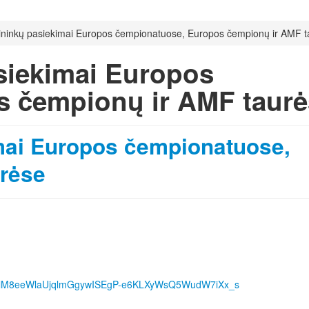
tininkų pasiekimai Europos čempionatuose, Europos čempionų ir AMF 
siekimai Europos
 čempionų ir AMF taurė
imai Europos čempionatuose,
rėse
1MsPlM8eeWlaUjqlmGgywISEgP-e6KLXyWsQ5WudW7iXx_s