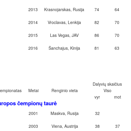
2013
Krasnojarskas, Rusija
74
64
2014
Vroclavas, Lenkija
82
70
2015
Las Vegas, JAV
86
70
2016
Šanchajus, Kinija
81
63
Dalyvių skaičius
empionatas
Metai
Renginio vieta
Viso
vyr
mot
uropos čempionų taurė
2001
Maskva, Rusija
32
2003
Viena, Austrija
38
37