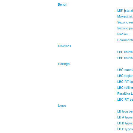
Bendri
LBF įstatai
Mokesčiai, 
Sezono ren
Sezono pap
Plačiau...
Dokument
Rinktinės
LBF rinkti
LBF rinkti
Reitingai
LBČ nuosta
LBČ regla
LBČ RT tip
LBČ reitin
Paraiška LB
LBČ RT se
Lygos
LB lygų be
LB A lygos
LB B lygos
LB C lygo