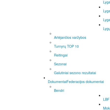
Lyg
Lyg
Lyg
Lygų
Artėjančios varžybos
Turnyrų TOP 10
Reitingai
Sezonai
Galutiniai sezono rezultatai
Dokumentai
Federacijos dokumentai
Bendri
LBF 
Moke