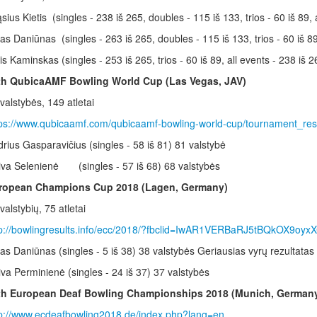
sius Kietis (singles - 238 iš 265, doubles - 115 iš 133, trios - 60 iš 89, 
as Daniūnas (singles - 263 iš 265, doubles - 115 iš 133, trios - 60 iš 89
is Kaminskas (singles - 253 iš 265, trios - 60 iš 89, all events - 238 iš 2
th QubicaAMF Bowling World Cup (Las Vegas, JAV)
valstybės, 149 atletai
tps://www.qubicaamf.com/qubicaamf-bowling-world-cup/tournament_re
rius Gasparavičius (singles - 58 iš 81) 81 valstybė
iva Selenienė (singles - 57 iš 68) 68 valstybės
ropean Champions Cup 2018 (Lagen, Germany)
valstybių, 75 atletai
tp://bowlingresults.info/ecc/2018/?fbclid=IwAR1VERBaRJ5tBQkOX9o
as Daniūnas (singles - 5 iš 38) 38 valstybės Geriausias vyrų rezultatas p
va Perminienė (singles - 24 iš 37) 37 valstybės
th European Deaf Bowling Championships 2018 (Munich, German
tp://www.ecdeafbowling2018.de/index.php?lang=en