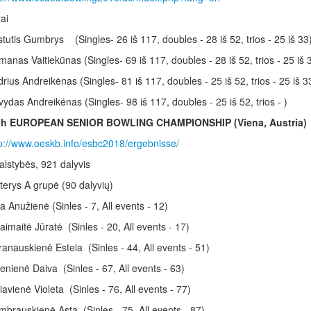
ai
tutis Gumbrys (Singles- 26 iš 117, doubles - 28 iš 52, trios - 25 iš 33
anas Vaitiekūnas (Singles- 69 iš 117, doubles - 28 iš 52, trios - 25 iš 
rius Andreikėnas (Singles- 81 iš 117, doubles - 25 iš 52, trios - 25 iš 3
ydas Andreikėnas (Singles- 98 iš 117, doubles - 25 iš 52, trios - )
th EUROPEAN SENIOR BOWLING CHAMPIONSHIP (Viena, Austria)
p://www.oeskb.info/esbc2018/ergebnisse/
valstybės, 921 dalyvis
erys A grupė (90 dalyvių)
a Anužienė (Sinles - 7, All events - 12)
aimaitė Jūratė (Sinles - 20, All events - 17)
anauskienė Estela (Sinles - 44, All events - 51)
enienė Daiva (Sinles - 67, All events - 63)
iavienė Violeta (Sinles - 76, All events - 77)
brauskienė Asta (Sinles - 75, All events - 87)