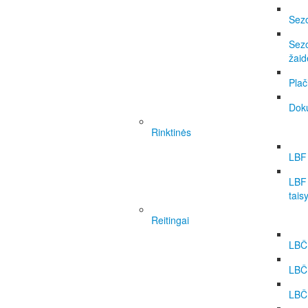
Sezo
Sezo
žai
Plač
Dok
Rinktinės
LBF 
LBF 
tais
Reitingai
LBČ 
LBČ
LBČ 