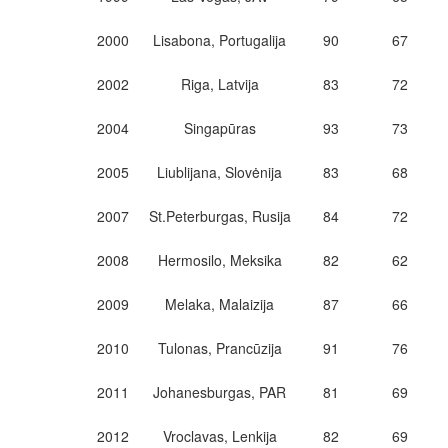
2000
Lisabona, Portugalija
90
67
2002
Riga, Latvija
83
72
2004
Singapūras
93
73
2005
Liublijana, Slovėnija
83
68
2007
St.Peterburgas, Rusija
84
72
2008
Hermosilo, Meksika
82
62
2009
Melaka, Malaizija
87
66
2010
Tulonas, Prancūzija
91
76
2011
Johanesburgas, PAR
81
69
2012
Vroclavas, Lenkija
82
69