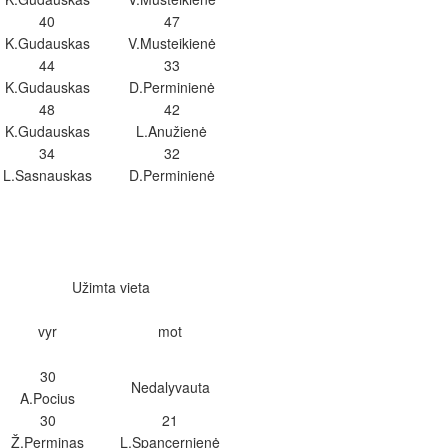
40
47
K.Gudauskas
V.Musteikienė
44
33
K.Gudauskas
D.Perminienė
48
42
K.Gudauskas
L.Anužienė
34
32
L.Sasnauskas
D.Perminienė
Užimta vieta
vyr
mot
30
Nedalyvauta
A.Pocius
30
21
Ž.Perminas
L.Spancernienė