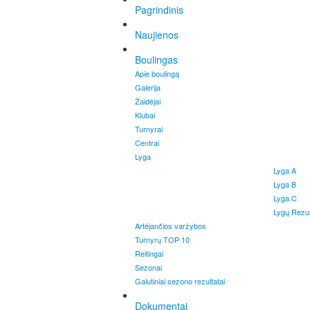
Pagrindinis
Naujienos
Boulingas
Apie boulingą
Galerija
Žaidėjai
Klubai
Turnyrai
Centrai
Lyga
Lyga A
Lyga B
Lyga C
Lygų Rezul
Artėjančios varžybos
Turnyrų TOP 10
Reitingai
Sezonai
Galutiniai sezono rezultatai
Dokumentai