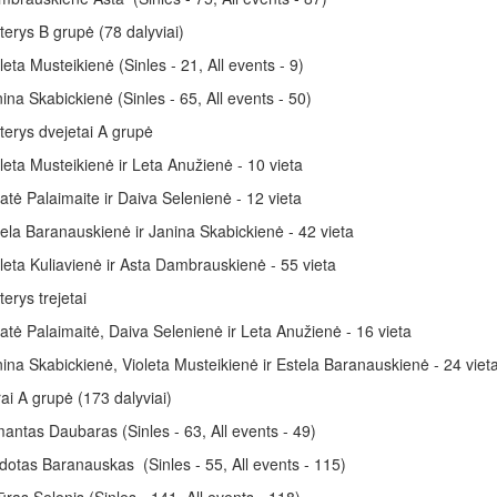
erys B grupė (78 dalyviai)
leta Musteikienė (Sinles - 21, All events - 9)
ina Skabickienė (Sinles - 65, All events - 50)
erys dvejetai A grupė
leta Musteikienė ir Leta Anužienė - 10 vieta
atė Palaimaite ir Daiva Selenienė - 12 vieta
ela Baranauskienė ir Janina Skabickienė - 42 vieta
leta Kuliavienė ir Asta Dambrauskienė - 55 vieta
erys trejetai
atė Palaimaitė, Daiva Selenienė ir Leta Anužienė - 16 vieta
ina Skabickienė, Violeta Musteikienė ir Estela Baranauskienė - 24 viet
ai A grupė (173 dalyviai)
antas Daubaras (Sinles - 63, All events - 49)
dotas Baranauskas (Sinles - 55, All events - 115)