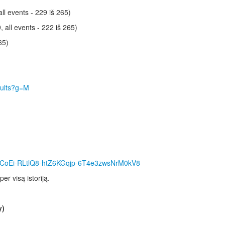
all events - 229 iš 265)
, all events - 222 iš 265)
65)
sults?g=M
yxXCoEi-RLtlQ8-htZ6KGqjp-6T4e3zwsNrM0kV8
er visą istoriją.
y)