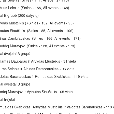
ūras Selenis (Sinles - 141, All events - 118)
rius Leleika (Sinles - 155, All events - 148)
ai B grupė (200 dalyvių)
ydas Musteikis ( (Sinles - 132, All events - 95)
autas Šiaučiulis (Sinles - 85, All events - 106)
inas Dambrauskas (Sinles - 166, All events - 171)
ofdej Muravjov (Sinles - 128, All events - 173)
ai dvejetai A grupė
antas Daubaras ir Arvydas Musteikis - 31 vieta
ūras Selenis ir Albinas Dambrauskas - 96 vieta
idotas Baranauskas ir Romualdas Skabickas - 119 vieta
ai dvejetai B grupė
ofej Muravjov ir Vytautas Šiaučiulis - 65 vieta
ai trejetai
ualdas Skabickas, Artvydas Musteikis ir Vaidotas Baranauskas - 113 v