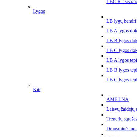
LBČ RT sezono
Lygos
LB lygų bendri
LB A lygos do
LB B lygos do
LB C lygos do
LB A lygos tep
LB B lygos tep
LB C lygos tep
Kiti
AMF LNA
Laisvų žaidėjų 
Trenerių sąraša
Drausminės nu