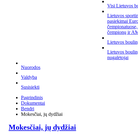
Visi Lietuvos b
Lietuvos sporti
pasiekimai Eur
čempionatuose,
čempionų ir AM
Lietuvos bouli
Lietuvos bouli
nugalėtojai
Nuorodos
Valdyba
Susisiekti
Pagrindinis
Dokumentai
Bendri
Mokesčiai, jų dydžiai
Mokesčiai, jų dydžiai