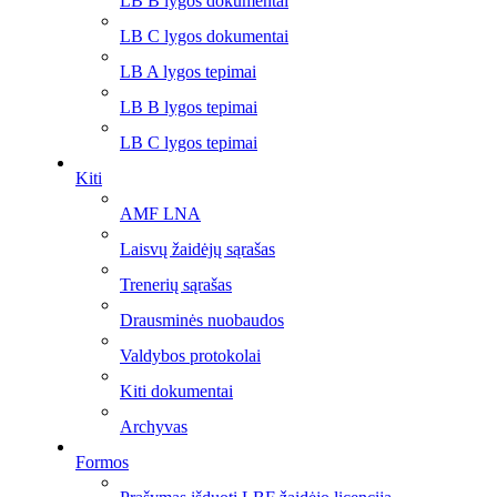
LB B lygos dokumentai
LB C lygos dokumentai
LB A lygos tepimai
LB B lygos tepimai
LB C lygos tepimai
Kiti
AMF LNA
Laisvų žaidėjų sąrašas
Trenerių sąrašas
Drausminės nuobaudos
Valdybos protokolai
Kiti dokumentai
Archyvas
Formos