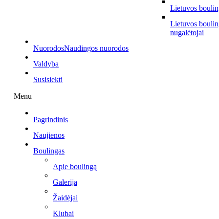
Lietuvos bouli
Lietuvos bouli
nugalėtojai
Nuorodos
Naudingos nuorodos
Valdyba
Susisiekti
Menu
Pagrindinis
Naujienos
Boulingas
Apie boulingą
Galerija
Žaidėjai
Klubai