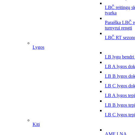
LBČ reitingų s
tvarka
Paraiška LBČ r
turnyrui rengti
LBČ RT sezono
Lygos
LB lygų bendri
LB A lygos do
LB B lygos do
LB C lygos do
LB A lygos tep
LB B lygos tep
LB C lygos tep
Kiti
AMF LNA