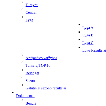
Turnyrai
Centrai
Lyga
Lyga A
Lyga B
Lyga C
Lygų Rezultatai
Artėjančios varžybos
Turnyrų TOP 10
Reitingai
Sezonai
Galutiniai sezono rezultatai
Dokumentai
Bendri