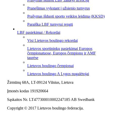
Prašymas išduoti LBF žaidėjo licenciją
Pranešimas vykstant į užsienio turnyrus
Prašymas išduoti sporto veiklos leidimą (KKSD)
Paraiška LBF turnyrui rengti
LBF pasiekimai / Rekordai
Visi Lietuvos boulingo rekordai
Lietuvos sportininkų pasiekimai Europos
čempionatuose, Europos čempionų ir AMF
taurėse
Lietuvos boulingo čempionai
Lietuvos boulingo A Lygos nugalėtojai
Žirmūnų 68A, LT-09124 Vilnius, Lietuva
Įmonės kodas 191920664
Sąskaitos Nr. LT477300010002247185 AB Swedbank
Copyright © 2017 Lietuvos boulingo federacija.