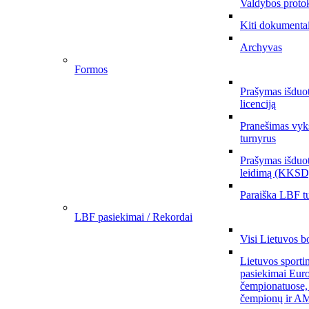
Valdybos proto
Kiti dokumenta
Archyvas
Formos
Prašymas išduo
licenciją
Pranešimas vyks
turnyrus
Prašymas išduot
leidimą (KKSD
Paraiška LBF tu
LBF pasiekimai / Rekordai
Visi Lietuvos b
Lietuvos sporti
pasiekimai Eur
čempionatuose,
čempionų ir AM