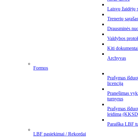
Laisvų žaidėjų 
Trenerių sąraša
Drausminės nu
Valdybos proto
Kiti dokumenta
Archyvas
Formos
Prašymas išduo
licenciją
Pranešimas vyks
turnyrus
Prašymas išduot
leidimą (KKSD
Paraiška LBF tu
LBF pasiekimai / Rekordai