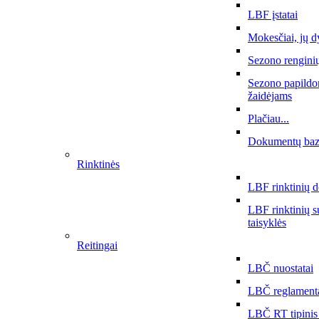
LBF įstatai
Mokesčiai, jų d
Sezono rengini
Sezono papildo
žaidėjams
Plačiau...
Dokumentų ba
Rinktinės
LBF rinktinių 
LBF rinktinių 
taisyklės
Reitingai
LBČ nuostatai
LBČ reglament
LBČ RT tipinis