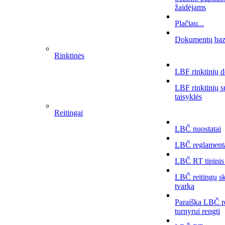
žaidėjams
Plačiau...
Dokumentų ba
Rinktinės
LBF rinktinių 
LBF rinktinių 
taisyklės
Reitingai
LBČ nuostatai
LBČ reglament
LBČ RT tipinis
LBČ reitingų s
tvarka
Paraiška LBČ r
turnyrui rengti