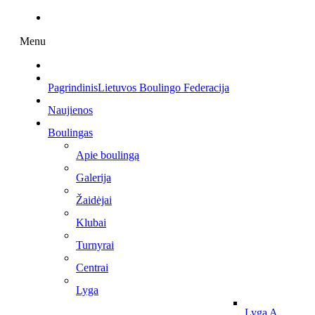
Menu
Pagrindinis
Lietuvos Boulingo Federacija
Naujienos
Boulingas
Apie boulingą
Galerija
Žaidėjai
Klubai
Turnyrai
Centrai
Lyga
Lyga A