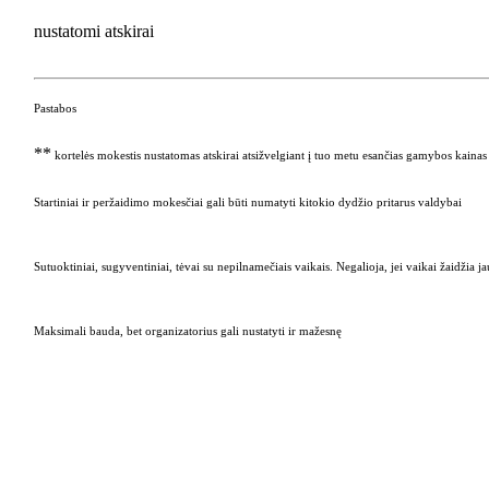
nustatomi atskirai
Pastabos
**
kortelės mokestis nustatomas atskirai atsižvelgiant į tuo metu esančias gamybos kainas
Startiniai ir peržaidimo mokesčiai gali būti numatyti kitokio dydžio pritarus valdybai
Sutuoktiniai, sugyventiniai, tėvai su nepilnamečiais vaikais. Negalioja, jei vaikai žaidžia ja
Maksimali bauda, bet organizatorius gali nustatyti ir mažesnę