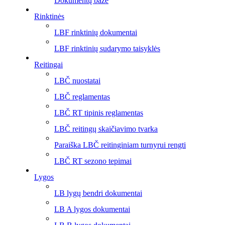
Dokumentų bazė
Rinktinės
LBF rinktinių dokumentai
LBF rinktinių sudarymo taisyklės
Reitingai
LBČ nuostatai
LBČ reglamentas
LBČ RT tipinis reglamentas
LBČ reitingų skaičiavimo tvarka
Paraiška LBČ reitinginiam turnyrui rengti
LBČ RT sezono tepimai
Lygos
LB lygų bendri dokumentai
LB A lygos dokumentai