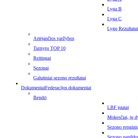
Lyga B
Lyga C
Lygų Rezultatai
Artėjančios varžybos
Turnyrų TOP 10
Reitingai
Sezonai
Galutiniai sezono rezultatai
Dokumentai
Federacijos dokumentai
Bendri
LBF įstatai
Mokesčiai, jų d
Sezono rengini
Sezono papildo