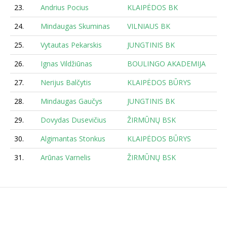
23.
Andrius Pocius
KLAIPĖDOS BK
6
24.
Mindaugas Skuminas
VILNIAUS BK
6
25.
Vytautas Pekarskis
JUNGTINIS BK
6
26.
Ignas Vildžiūnas
BOULINGO AKADEMIJA
6
27.
Nerijus Balčytis
KLAIPĖDOS BŪRYS
6
28.
Mindaugas Gaučys
JUNGTINIS BK
6
29.
Dovydas Dusevičius
ŽIRMŪNŲ BSK
6
30.
Algimantas Stonkus
KLAIPĖDOS BŪRYS
6
31.
Arūnas Varnelis
ŽIRMŪNŲ BSK
6