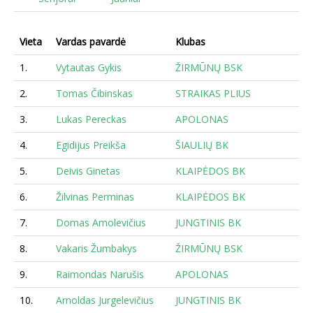
Vieta
Vardas pavardė
Klubas
P
1.
Vytautas Gykis
ŽIRMŪNŲ BSK
1
2.
Tomas Čibinskas
STRAIKAS PLIUS
1
3.
Lukas Pereckas
APOLONAS
1
4.
Egidijus Preikša
ŠIAULIŲ BK
1
5.
Deivis Ginetas
KLAIPĖDOS BK
1
6.
Žilvinas Perminas
KLAIPĖDOS BK
1
7.
Domas Amolevičius
JUNGTINIS BK
1
8.
Vakaris Žumbakys
ŽIRMŪNŲ BSK
1
9.
Raimondas Narušis
APOLONAS
1
10.
Arnoldas Jurgelevičius
JUNGTINIS BK
1