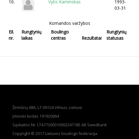
10.
Vytis Kaminskas
1993-
03-31
Komandos varžybos
Eil.
Rungtynių
Boulingo
Rungtynių
nr.
laikas
centras
Rezultatai
statusas
Žirmūnų 68A, LT-09124 Vilnius, Lietuva
Įmonės kodas 191920664
Sąskaitos Nr. LT477300010002247185 AB Swedbank
Copyright © 2017 Lietuvos boulingo federacija.