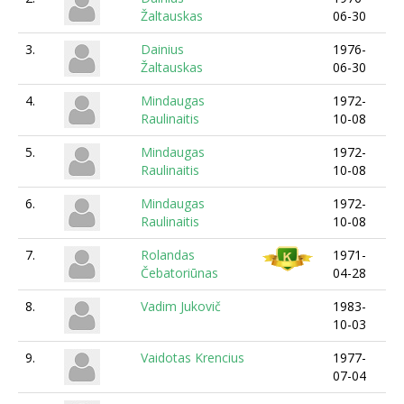
Žaltauskas
06-30
3.
Dainius
1976-
Žaltauskas
06-30
4.
Mindaugas
1972-
Raulinaitis
10-08
5.
Mindaugas
1972-
Raulinaitis
10-08
6.
Mindaugas
1972-
Raulinaitis
10-08
7.
Rolandas
1971-
Čebatoriūnas
04-28
8.
Vadim Jukovič
1983-
10-03
9.
Vaidotas Krencius
1977-
07-04