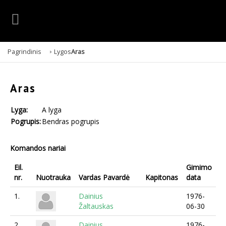
Pagrindinis
Lygos
Aras
Aras
Lyga:
A lyga
Pogrupis:
Bendras pogrupis
Komandos nariai
Eil.
Gimimo
nr.
Nuotrauka
Vardas Pavardė
Kapitonas
data
1.
Dainius
1976-
Žaltauskas
06-30
2.
Dainius
1976-