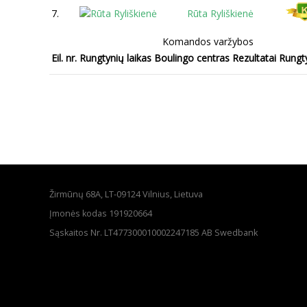
7.
Rūta Ryliškienė
Komandos varžybos
Eil. nr.
Rungtynių laikas
Boulingo centras
Rezultatai
Rungt
Žirmūnų 68A, LT-09124 Vilnius, Lietuva
Įmonės kodas 191920664
Sąskaitos Nr. LT477300010002247185 AB Swedbank