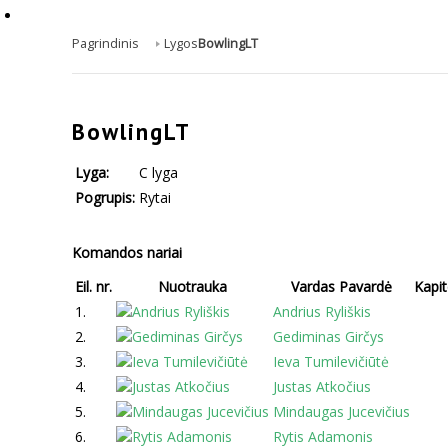
Pagrindinis
Lygos
BowlingLT
BowlingLT
Lyga:
C lyga
Pogrupis:
Rytai
Komandos nariai
Eil. nr.
Nuotrauka
Vardas Pavardė
Kapi
1.
Andrius Ryliškis
2.
Gediminas Girčys
3.
Ieva Tumilevičiūtė
4.
Justas Atkočius
5.
Mindaugas Jucevičius
6.
Rytis Adamonis