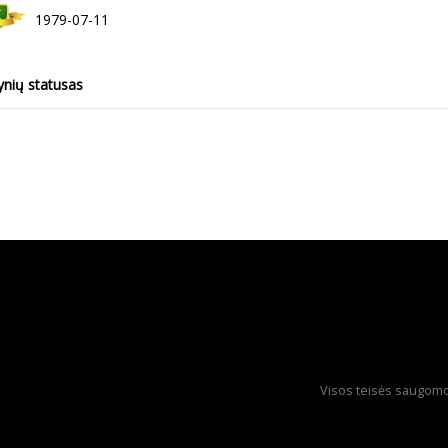
1979-07-11
ynių statusas
Visos teisės saugomos