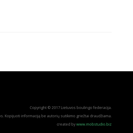
Copyright © 2017 Lietuvos boulingo federacija.
. Kopijuoti informaciją be autorių sutikimo griežtai draudžiama.
created by
www.mobstudio.biz