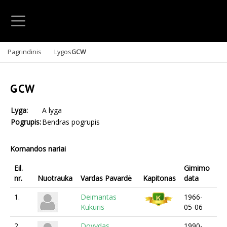
Pagrindinis
Lygos
GCW
GCW
Lyga:
A lyga
Pogrupis:
Bendras pogrupis
Komandos nariai
Eil.
Gimimo
nr.
Nuotrauka
Vardas Pavardė
Kapitonas
data
1.
Deimantas
1966-
Kukuris
05-06
2.
Dovydas
1990-