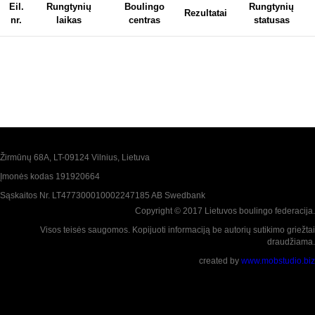
Eil.
Rungtynių
Boulingo
Rungtynių
Rezultatai
nr.
laikas
centras
statusas
Žirmūnų 68A, LT-09124 Vilnius, Lietuva
Įmonės kodas 191920664
Sąskaitos Nr. LT477300010002247185 AB Swedbank
Copyright © 2017 Lietuvos boulingo federacija.
Visos teisės saugomos. Kopijuoti informaciją be autorių sutikimo griežtai
draudžiama.
created by
www.mobstudio.biz