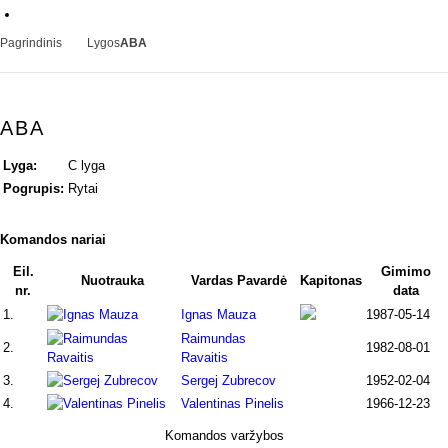
Pagrindinis
Lygos
ABA
ABA
Lyga:
C lyga
Pogrupis:
Rytai
Komandos nariai
Eil.
Gimimo
Nuotrauka
Vardas Pavardė
Kapitonas
nr.
data
1.
Ignas Mauza
1987-05-14
Raimundas
2.
1982-08-01
Ravaitis
3.
Sergej Zubrecov
1952-02-04
4.
Valentinas Pinelis
1966-12-23
Komandos varžybos