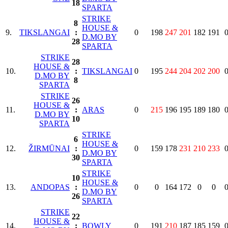
18
SPARTA
STRIKE
8
HOUSE &
9.
TIKSLANGAI
:
0
198
247
201
182
191
D.MO BY
28
SPARTA
STRIKE
28
HOUSE &
10.
:
TIKSLANGAI
0
195
244
204
202
200
D.MO BY
8
SPARTA
STRIKE
26
HOUSE &
11.
:
ARAS
0
215
196
195
189
180
D.MO BY
10
SPARTA
STRIKE
6
HOUSE &
12.
ŽIRMŪNAI
:
0
159
178
231
210
233
D.MO BY
30
SPARTA
STRIKE
10
HOUSE &
13.
ANDOPAS
:
0
0
164
172
0
0
D.MO BY
26
SPARTA
STRIKE
22
HOUSE &
14.
:
BOWLY
0
191
210
187
185
159