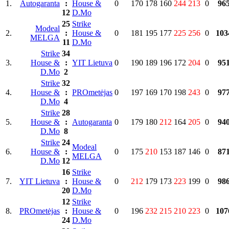
1.
Autogaranta
:
House &
0
170
178
160
244
213
0
96
12
D.Mo
25
Strike
Modeal
2.
:
House &
0
181
195
177
225
256
0
103
MELGA
11
D.Mo
Strike
34
3.
House &
:
YIT Lietuva
0
190
189
196
172
204
0
95
D.Mo
2
Strike
32
4.
House &
:
PROmetėjas
0
197
169
170
198
243
0
97
D.Mo
4
Strike
28
5.
House &
:
Autogaranta
0
179
180
212
164
205
0
94
D.Mo
8
Strike
24
Modeal
6.
House &
:
0
175
210
153
187
146
0
87
MELGA
D.Mo
12
16
Strike
7.
YIT Lietuva
:
House &
0
212
179
173
223
199
0
98
20
D.Mo
12
Strike
8.
PROmetėjas
:
House &
0
196
232
215
210
223
0
107
24
D.Mo