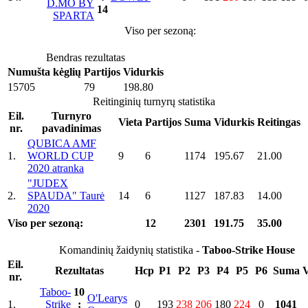
D.MO BY
14
SPARTA
Viso per sezoną:
Bendras rezultatas
Numušta kėglių
Partijos
Vidurkis
15705
79
198.80
Reitinginių turnyrų statistika
Eil.
Turnyro
Vieta
Partijos
Suma
Vidurkis
Reitingas
nr.
pavadinimas
QUBICA AMF
1.
WORLD CUP
9
6
1174
195.67
21.00
2020 atranka
"JUDEX
2.
SPAUDA" Taurė
14
6
1127
187.83
14.00
2020
Viso per sezoną:
12
2301
191.75
35.00
Komandinių žaidynių statistika -
Taboo-Strike House
Eil.
Rezultatas
Hcp
P1
P2
P3
P4
P5
P6
Suma
V
nr.
Taboo-
10
O'Learys
1.
Strike
:
0
193
238
206
180
224
0
1041