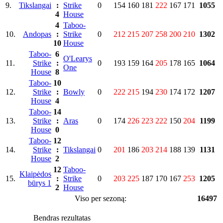
9.
Tikslangai
:
Strike
0
154
160
181
222
167
171
1055
4
House
4
Taboo-
10.
Andopas
:
Strike
0
212
215
207
258
200
210
1302
10
House
Taboo-
6
O'Learys
11.
Strike
:
0
193
159
164
205
178
165
1064
One
House
8
Taboo-
10
12.
Strike
:
Bowly
0
222
215
194
230
174
172
1207
House
4
Taboo-
14
13.
Strike
:
Aras
0
174
226
223
222
150
204
1199
House
0
Taboo-
12
14.
Strike
:
Tikslangai
0
201
186
203
214
188
139
1131
House
2
12
Taboo-
Klaipėdos
15.
:
Strike
0
203
225
187
170
167
253
1205
būrys 1
2
House
Viso per sezoną:
16497
Bendras rezultatas