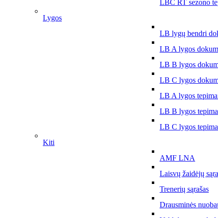
LBČ RT sezono te
Lygos
LB lygų bendri do
LB A lygos dokum
LB B lygos dokum
LB C lygos dokum
LB A lygos tepima
LB B lygos tepima
LB C lygos tepima
Kiti
AMF LNA
Laisvų žaidėjų sąr
Trenerių sąrašas
Drausminės nuoba