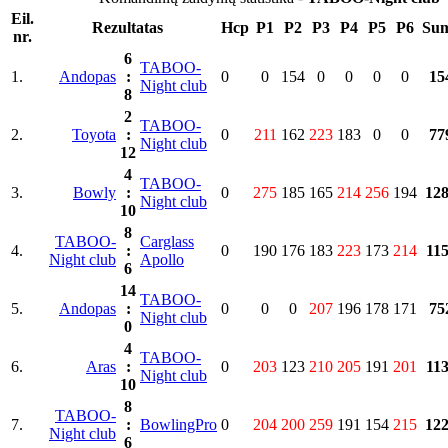
Eil.
Rezultatas
Hcp
P1
P2
P3
P4
P5
P6
Su
nr.
6
TABOO-
1.
Andopas
:
0
0
154
0
0
0
0
15
Night club
8
2
TABOO-
2.
Toyota
:
0
211
162
223
183
0
0
77
Night club
12
4
TABOO-
3.
Bowly
:
0
275
185
165
214
256
194
12
Night club
10
8
TABOO-
Carglass
4.
:
0
190
176
183
223
173
214
11
Night club
Apollo
6
14
TABOO-
5.
Andopas
:
0
0
0
207
196
178
171
75
Night club
0
4
TABOO-
6.
Aras
:
0
203
123
210
205
191
201
11
Night club
10
8
TABOO-
7.
:
BowlingPro
0
204
200
259
191
154
215
12
Night club
6