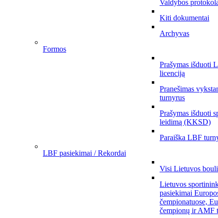
Valdybos protokol
Kiti dokumentai
Archyvas
Formos
Prašymas išduoti 
licenciją
Pranešimas vykstan
turnyrus
Prašymas išduoti s
leidimą (KKSD)
Paraiška LBF turny
LBF pasiekimai / Rekordai
Visi Lietuvos boul
Lietuvos sportinin
pasiekimai Europo
čempionatuose, Eu
čempionų ir AMF t