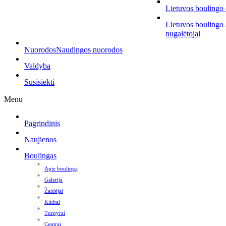
Lietuvos boulingo
Lietuvos boulingo
nugalėtojai
Nuorodos
Naudingos nuorodos
Valdyba
Susisiekti
Menu
Pagrindinis
Naujienos
Boulingas
Apie boulingą
Galerija
Žaidėjai
Klubai
Turnyrai
Centrai