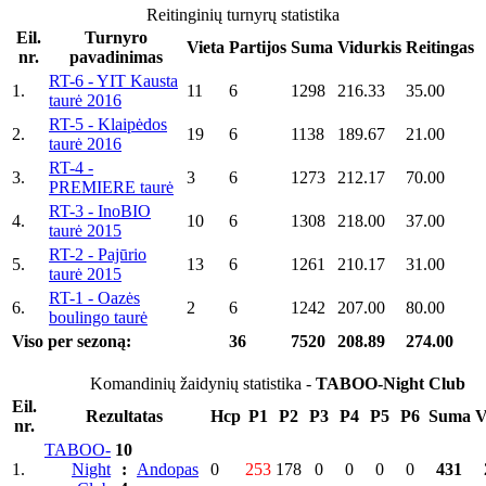
Reitinginių turnyrų statistika
Eil.
Turnyro
Vieta
Partijos
Suma
Vidurkis
Reitingas
nr.
pavadinimas
RT-6 - YIT Kausta
1.
11
6
1298
216.33
35.00
taurė 2016
RT-5 - Klaipėdos
2.
19
6
1138
189.67
21.00
taurė 2016
RT-4 -
3.
3
6
1273
212.17
70.00
PREMIERE taurė
RT-3 - InoBIO
4.
10
6
1308
218.00
37.00
taurė 2015
RT-2 - Pajūrio
5.
13
6
1261
210.17
31.00
taurė 2015
RT-1 - Oazės
6.
2
6
1242
207.00
80.00
boulingo taurė
Viso per sezoną:
36
7520
208.89
274.00
Komandinių žaidynių statistika -
TABOO-Night Club
Eil.
Rezultatas
Hcp
P1
P2
P3
P4
P5
P6
Suma
V
nr.
TABOO-
10
1.
Night
:
Andopas
0
253
178
0
0
0
0
431