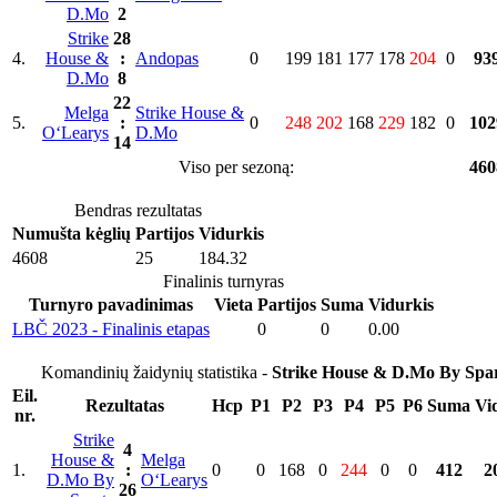
D.Mo
2
Strike
28
4.
House &
:
Andopas
0
199
181
177
178
204
0
93
D.Mo
8
22
Melga
Strike House &
5.
:
0
248
202
168
229
182
0
102
O‘Learys
D.Mo
14
Viso per sezoną:
460
Bendras rezultatas
Numušta kėglių
Partijos
Vidurkis
4608
25
184.32
Finalinis turnyras
Turnyro pavadinimas
Vieta
Partijos
Suma
Vidurkis
LBČ 2023 - Finalinis etapas
0
0
0.00
Komandinių žaidynių statistika -
Strike House & D.Mo By Spa
Eil.
Rezultatas
Hcp
P1
P2
P3
P4
P5
P6
Suma
Vi
nr.
Strike
4
House &
Melga
1.
:
0
0
168
0
244
0
0
412
2
D.Mo By
O‘Learys
26