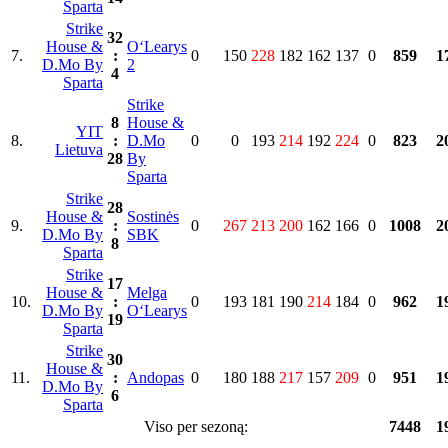
Sparta
Strike
32
House &
O‘Learys
7.
:
0
150
228
182
162
137
0
859
1
D.Mo By
2
4
Sparta
Strike
8
House &
YIT
8.
:
D.Mo
0
0
193
214
192
224
0
823
2
Lietuva
28
By
Sparta
Strike
28
House &
Sostinės
9.
:
0
267
213
200
162
166
0
1008
2
D.Mo By
SBK
8
Sparta
Strike
17
House &
Melga
10.
:
0
193
181
190
214
184
0
962
1
D.Mo By
O‘Learys
19
Sparta
Strike
30
House &
11.
:
Andopas
0
180
188
217
157
209
0
951
1
D.Mo By
6
Sparta
Viso per sezoną:
7448
1