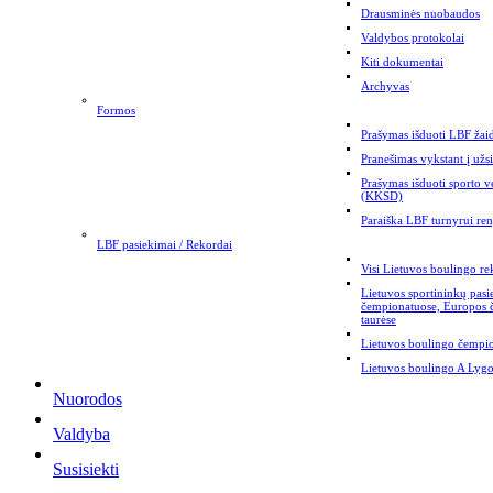
Drausminės nuobaudos
Valdybos protokolai
Kiti dokumentai
Archyvas
Formos
Prašymas išduoti LBF žaid
Pranešimas vykstant į užs
Prašymas išduoti sporto v
(KKSD)
Paraiška LBF turnyrui ren
LBF pasiekimai / Rekordai
Visi Lietuvos boulingo re
Lietuvos sportininkų pas
čempionatuose, Europos
taurėse
Lietuvos boulingo čempi
Lietuvos boulingo A Lygo
Nuorodos
Valdyba
Susisiekti