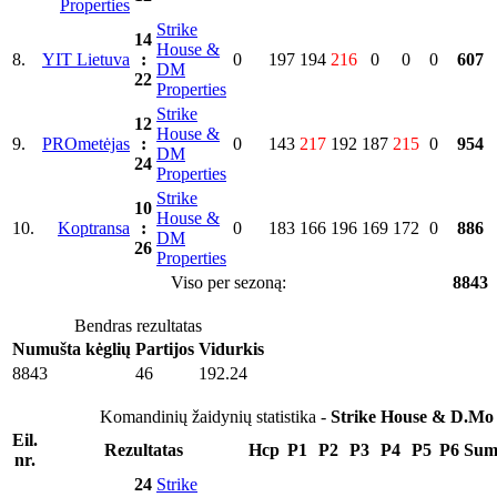
Properties
Strike
14
House &
8.
YIT Lietuva
:
0
197
194
216
0
0
0
607
DM
22
Properties
Strike
12
House &
9.
PROmetėjas
:
0
143
217
192
187
215
0
954
DM
24
Properties
Strike
10
House &
10.
Koptransa
:
0
183
166
196
169
172
0
886
DM
26
Properties
Viso per sezoną:
8843
Bendras rezultatas
Numušta kėglių
Partijos
Vidurkis
8843
46
192.24
Komandinių žaidynių statistika -
Strike House & D.Mo
Eil.
Rezultatas
Hcp
P1
P2
P3
P4
P5
P6
Sum
nr.
24
Strike