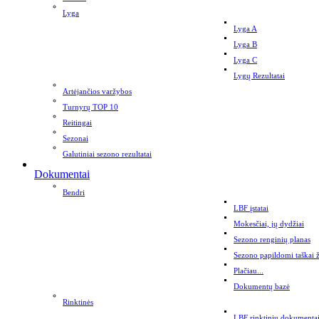
Lyga
Lyga A
Lyga B
Lyga C
Lygų Rezultatai
Artėjančios varžybos
Turnyrų TOP 10
Reitingai
Sezonai
Galutiniai sezono rezultatai
Dokumentai
Bendri
LBF įstatai
Mokesčiai, jų dydžiai
Sezono renginių planas
Sezono papildomi taškai 
Plačiau...
Dokumentų bazė
Rinktinės
LBF rinktinių dokumenta