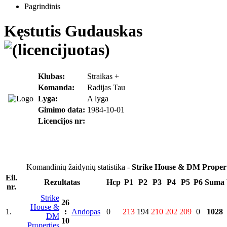
Pagrindinis
Kęstutis Gudauskas
Klubas:
Straikas +
Komanda:
Radijas Tau
Lyga:
A lyga
Gimimo data:
1984-10-01
Licencijos nr:
Komandinių žaidynių statistika -
Strike House & DM Propert
Eil.
Rezultatas
Hcp
P1
P2
P3
P4
P5
P6
Suma
nr.
Strike
26
House &
1.
:
Andopas
0
213
194
210
202
209
0
1028
DM
10
Properties