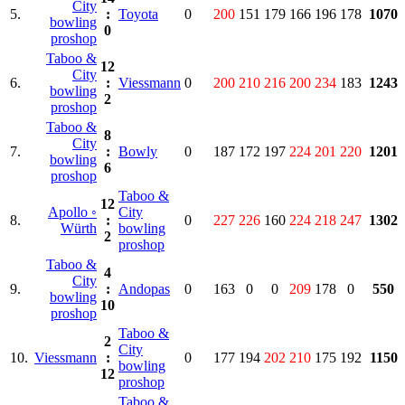
City
5.
:
Toyota
0
200
151
179
166
196
178
1070
bowling
0
proshop
Taboo &
12
City
6.
:
Viessmann
0
200
210
216
200
234
183
1243
bowling
2
proshop
Taboo &
8
City
7.
:
Bowly
0
187
172
197
224
201
220
1201
bowling
6
proshop
Taboo &
12
Apollo ◦
City
8.
:
0
227
226
160
224
218
247
1302
Würth
bowling
2
proshop
Taboo &
4
City
9.
:
Andopas
0
163
0
0
209
178
0
550
bowling
10
proshop
Taboo &
2
City
10.
Viessmann
:
0
177
194
202
210
175
192
1150
bowling
12
proshop
Taboo &