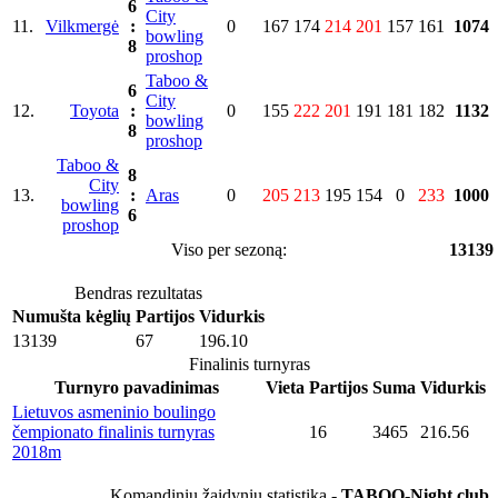
6
City
11.
Vilkmergė
:
0
167
174
214
201
157
161
1074
bowling
8
proshop
Taboo &
6
City
12.
Toyota
:
0
155
222
201
191
181
182
1132
bowling
8
proshop
Taboo &
8
City
13.
:
Aras
0
205
213
195
154
0
233
1000
bowling
6
proshop
Viso per sezoną:
13139
Bendras rezultatas
Numušta kėglių
Partijos
Vidurkis
13139
67
196.10
Finalinis turnyras
Turnyro pavadinimas
Vieta
Partijos
Suma
Vidurkis
Lietuvos asmeninio boulingo
čempionato finalinis turnyras
16
3465
216.56
2018m
Komandinių žaidynių statistika -
TABOO-Night club