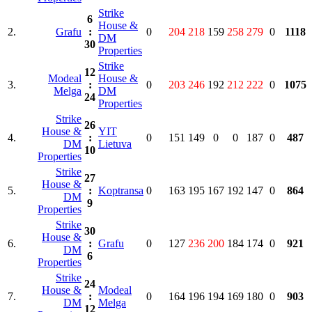
Strike
6
House &
2.
Grafu
:
0
204
218
159
258
279
0
1118
DM
30
Properties
Strike
12
Modeal
House &
3.
:
0
203
246
192
212
222
0
1075
Melga
DM
24
Properties
Strike
26
House &
YIT
4.
:
0
151
149
0
0
187
0
487
DM
Lietuva
10
Properties
Strike
27
House &
5.
:
Koptransa
0
163
195
167
192
147
0
864
DM
9
Properties
Strike
30
House &
6.
:
Grafu
0
127
236
200
184
174
0
921
DM
6
Properties
Strike
24
House &
Modeal
7.
:
0
164
196
194
169
180
0
903
DM
Melga
12