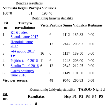
Bendras rezultatas
Numušta kėglių
Partijos
Vidurkis
16070
81
198.40
Reitinginių turnyrų statistika
Eil.
Turnyro
Vieta
Partijos
Suma
Vidurkis
Reitingas
nr.
pavadinimas
RT-6 Judex
1.
6
1112
185.33
0.00
Spauda taurė 2017
Honolulu taurė
2.
12
2447
203.92
0.00
2017
◄♦ apollo 2017
3.
16
6
1137
189.50
0.00
♦►
4.
Pajūrio taurė 2016
11
6
1248
208.00
0.00
5.
Šiaulių Taurė 2016
6
12
2547
212.25
0.00
Oazės boulingo
6.
6
1149
191.50
0.00
taurė 2016
Viso per sezoną:
48
9640
200.83
0.00
Komandinių žaidynių statistika -
TABOO-Night c
Eil.
Rezultatas
Hcp
P1
P2
P3
P4
P5
nr.
8