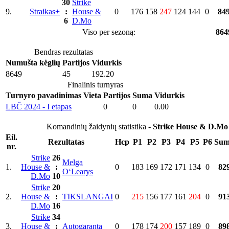
30
Strike
9.
Straikas+
:
House &
0
176
158
247
124
144
0
84
6
D.Mo
Viso per sezoną:
864
Bendras rezultatas
Numušta kėglių
Partijos
Vidurkis
8649
45
192.20
Finalinis turnyras
Turnyro pavadinimas
Vieta
Partijos
Suma
Vidurkis
LBČ 2024 - I etapas
0
0
0.00
Komandinių žaidynių statistika -
Strike House & D.Mo
Eil.
Rezultatas
Hcp
P1
P2
P3
P4
P5
P6
Su
nr.
Strike
26
Melga
1.
House &
:
0
183
169
172
171
134
0
82
O‘Learys
D.Mo
10
Strike
20
2.
House &
:
TIKSLANGAI
0
215
156
177
161
204
0
91
D.Mo
16
Strike
34
3.
House &
:
Autogaranta
0
178
174
200
157
189
0
89