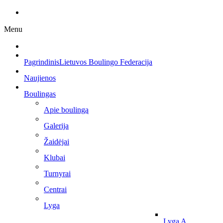
Menu
Pagrindinis
Lietuvos Boulingo Federacija
Naujienos
Boulingas
Apie boulingą
Galerija
Žaidėjai
Klubai
Turnyrai
Centrai
Lyga
Lyga A