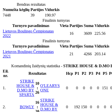
Bendras rezultatas
Numušta kėglių
Partijos
Vidurkis
7448
39
190.97
Finalinis turnyras
Turnyro pavadinimas
Vieta
Partijos
Suma
Vidurkis
Lietuvos Boulingo Čempionatas
16
3609
225.56
2022
Finalinis turnyras
Turnyro pavadinimas
Vieta
Partijos
Suma
Vidurkis
Lietuvos Boulingo Čempionatas
21
4266
203.14
2021
Komandinių žaidynių statistika -
STRIKE HOUSE & D.MO 
Eil.
Rezultatas
Hcp
P1
P2
P3
P4
P5
P
nr.
STRIKE
10
HOUSE &
O'LEARYS
1.
:
0
0
0
0
0
151
D.MO BY
ONE
26
SPARTA
STRIKE
16
HOUSE &
2.
BOWLY
:
0
192
150
0
0
0
D.MO BY
20