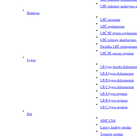
LBF rinktinių sudarymo t
Reitingai
LBČ nuostatai
LBČ reglamentas
LBČ RT tipinis reglament
LBČ reitingų skaičiavimo
Paraiška LBČ reitinginiam
LBČ RT sezono tepimai
Lygos
LB lygų bendri dokument
LB A lygos dokumentai
LB B lygos dokumentai
LB C lygos dokumentai
LB A lygos tepimai
LB B lygos tepimai
LB C lygos tepimai
Kiti
AMF LNA
Laisvų žaidėjų sąrašas
Trenerių sąrašas