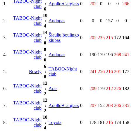
TABOO-Night
1.
:
Apollo•Carglass
0
202
0
0
0
266
club
6
10
TABOO-Night
2.
:
Andopas
0
0
0
157
0
0
club
4
14
TABOO-Night
Šiaulių boulingo
3.
:
0
202
235
215
172
164
club
klubas
0
8
TABOO-Night
4.
:
Andopas
0
190
179
196
268
241
club
6
6
TABOO-Night
5.
Bowly
:
0
241
256
216
201
177
club
8
12
TABOO-Night
6.
:
Aras
0
209
179
212
226
182
club
2
12
TABOO-Night
7.
:
Apollo•Carglass
0
207
152
203
206
235
club
2
10
TABOO-Night
8.
:
Toyota
0
178
181
216
174
158
club
4