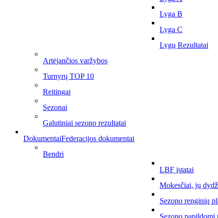
Lyga B
Lyga C
Lygų Rezultatai
Artėjančios varžybos
Turnyrų TOP 10
Reitingai
Sezonai
Galutiniai sezono rezultatai
Dokumentai
Federacijos dokumentai
Bendri
LBF įstatai
Mokesčiai, jų dydž
Sezono renginių p
Sezono papildomi 