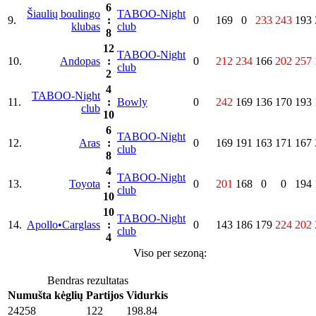
6
Šiaulių boulingo
TABOO-Night
9.
:
0
169
0
233
243
193
klubas
club
8
12
TABOO-Night
10.
Andopas
:
0
212
234
166
202
257
club
2
4
TABOO-Night
11.
:
Bowly
0
242
169
136
170
193
club
10
6
TABOO-Night
12.
Aras
:
0
169
191
163
171
167
club
8
4
TABOO-Night
13.
Toyota
:
0
201
168
0
0
194
club
10
10
TABOO-Night
14.
Apollo•Carglass
:
0
143
186
179
224
202
club
4
Viso per sezoną:
Bendras rezultatas
Numušta kėglių
Partijos
Vidurkis
24258
122
198.84