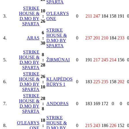
SPARTA
STRIKE
10
HOUSE &
O'LEARYS
3.
:
0
211
247
184
158
191
D.MO BY
ONE
26
SPARTA
STRIKE
6
HOUSE &
4.
ARAS
:
0
237
201
210
184
233
D.MO BY
30
SPARTA
STRIKE
8
HOUSE &
5.
:
ŽIRMŪNAI
0
191
217
245
214
156
D.MO BY
28
SPARTA
STRIKE
26
HOUSE &
KLAIPĖDOS
6.
:
0
183
225
235
158
202
D.MO BY
BŪRYS 1
10
SPARTA
STRIKE
28
HOUSE &
7.
:
ANDOPAS
0
183
169
172
0
0
D.MO BY
8
SPARTA
STRIKE
18
O'LEARYS
HOUSE &
8.
:
0
215
243
186
226
152
ONE
D.MO BY