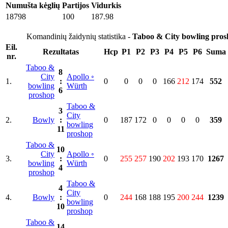
Numušta kėglių
Partijos
Vidurkis
18798
100
187.98
Komandinių žaidynių statistika -
Taboo & City bowling pros
Eil.
Rezultatas
Hcp
P1
P2
P3
P4
P5
P6
Suma
nr.
Taboo &
8
City
Apollo ◦
1.
:
0
0
0
0
166
212
174
552
bowling
Würth
6
proshop
Taboo &
3
City
2.
Bowly
:
0
187
172
0
0
0
0
359
bowling
11
proshop
Taboo &
10
City
Apollo ◦
3.
:
0
255
257
190
202
193
170
1267
bowling
Würth
4
proshop
Taboo &
4
City
4.
Bowly
:
0
244
168
188
195
200
244
1239
bowling
10
proshop
Taboo &
14