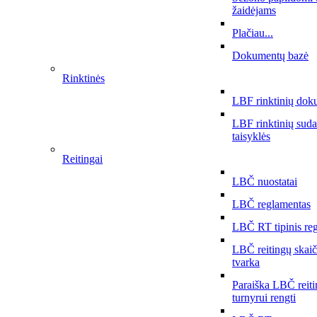
žaidėjams
Plačiau...
Dokumentų bazė
Rinktinės
LBF rinktinių dok
LBF rinktinių sud
taisyklės
Reitingai
LBČ nuostatai
LBČ reglamentas
LBČ RT tipinis re
LBČ reitingų skai
tvarka
Paraiška LBČ reit
turnyrui rengti