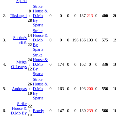
Sparta
Strike
8
House &
2.
Tikslangai
:
D.Mo
0
0
0
0
187
213
0
400
2
28
By
Sparta
Strike
14
House &
Sostinės
3.
:
D.Mo
0
0
0
196
186
193
0
575
1
SBK
22
By
Sparta
Strike
24
House &
Melga
4.
:
D.Mo
0
174
0
0
162
0
0
336
1
O‘Learys
12
By
Sparta
Strike
26
House &
5.
Andopas
:
D.Mo
0
163
0
0
193
200
0
556
1
10
By
Sparta
Strike
22
House &
6.
:
Bowly
0
147
0
0
180
239
0
566
1
D.Mo By
14