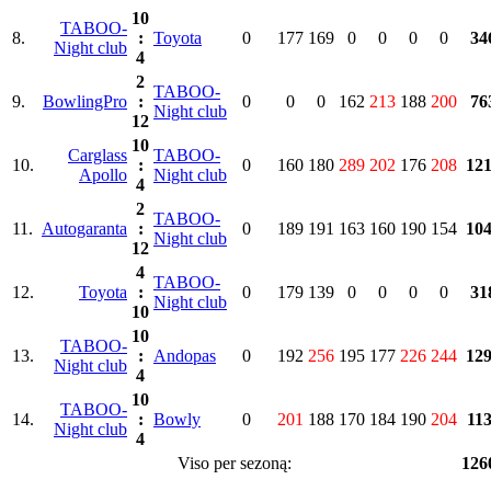
10
TABOO-
8.
:
Toyota
0
177
169
0
0
0
0
34
Night club
4
2
TABOO-
9.
BowlingPro
:
0
0
0
162
213
188
200
76
Night club
12
10
Carglass
TABOO-
10.
:
0
160
180
289
202
176
208
12
Apollo
Night club
4
2
TABOO-
11.
Autogaranta
:
0
189
191
163
160
190
154
10
Night club
12
4
TABOO-
12.
Toyota
:
0
179
139
0
0
0
0
31
Night club
10
10
TABOO-
13.
:
Andopas
0
192
256
195
177
226
244
12
Night club
4
10
TABOO-
14.
:
Bowly
0
201
188
170
184
190
204
11
Night club
4
Viso per sezoną:
126