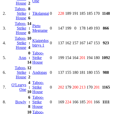
One
House
2
Taboo-
8
2.
Strike
:
Tikslangai
0
228
189
191
185
185
170
1148
House
6
Taboo-
14
Pietų
3.
Strike
:
0
147
199
0
178
149
193
866
Megrame
House
0
Taboo-
10
Klaipėdos
4.
Strike
:
0
137
162
157
167
147
153
923
būrys 1
House
4
0
Taboo-
5.
Aras
:
Strike
0
199
154
164
201
194
180
1092
14
House
Taboo-
12
6.
Strike
:
Andopas
0
137
155
180
181
180
155
988
House
2
4
Taboo-
O'Learys
7.
:
Strike
0
202
179
200
213
170
201
1165
One
10
House
6
Taboo-
8.
Bowly
:
Strike
0
169
224
166
185
201
166
1111
8
House
10
Taboo-