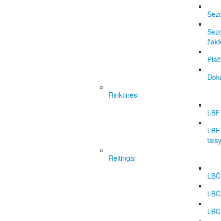
Sezo
Sezo
žai
Plač
Dok
Rinktinės
LBF 
LBF 
tais
Reitingai
LBČ 
LBČ
LBČ 