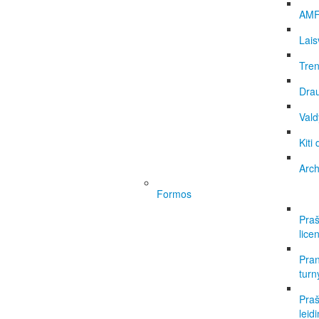
AMF
Lais
Tren
Dra
Vald
Kiti
Arc
Formos
Praš
licen
Pran
turn
Praš
leid