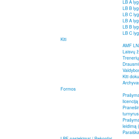
LB A ly
LB B ly
LB C ly
LB A lyg
LB B lyg
LB C lyg
Kiti
AMF LN
Laisvų ž
Treneri
Drausmi
Valdybos
Kiti dok
Archyva
Formos
Prašyma
licenciją
Pranešim
turnyrus
Prašymas
leidimą
Paraiška
LBF pasiekimai / Rekordai