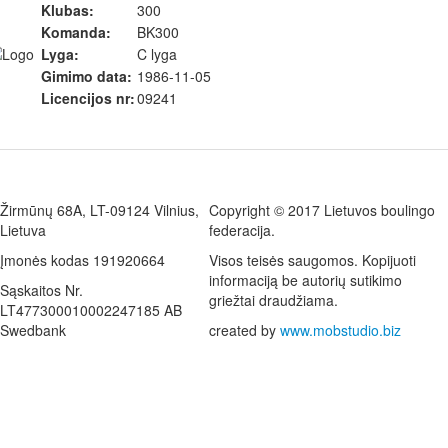
Klubas:
300
Komanda:
BK300
Lyga:
C lyga
Gimimo data:
1986-11-05
Licencijos nr:
09241
Žirmūnų 68A, LT-09124 Vilnius,
Copyright © 2017 Lietuvos boulingo
Lietuva
federacija.
Įmonės kodas 191920664
Visos teisės saugomos. Kopijuoti
informaciją be autorių sutikimo
Sąskaitos Nr.
griežtai draudžiama.
LT477300010002247185 AB
Swedbank
created by
www.mobstudio.biz