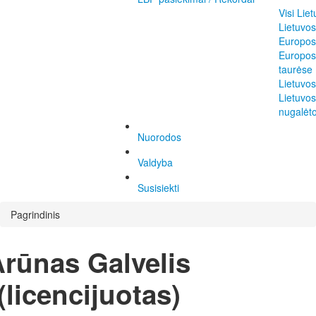
Visi Lie
Lietuvos
Europos
Europos
taurėse
Lietuvo
Lietuvos
nugalėto
Nuorodos
Valdyba
Susisiekti
Pagrindinis
rūnas Galvelis