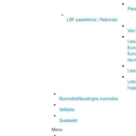
Para
LBF pasiekimai / Rekordai
Visi
Liet
Eur
Eur
taur
Liet
Liet
nuga
Nuorodos
Naudingos nuorodos
Valdyba
Susisiekti
Menu