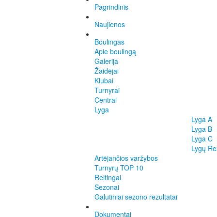
Pagrindinis
Naujienos
Boulingas
Apie boulingą
Galerija
Žaidėjai
Klubai
Turnyrai
Centrai
Lyga
Lyga A
Lyga B
Lyga C
Lygų Rez
Artėjančios varžybos
Turnyrų TOP 10
Reitingai
Sezonai
Galutiniai sezono rezultatai
Dokumentai