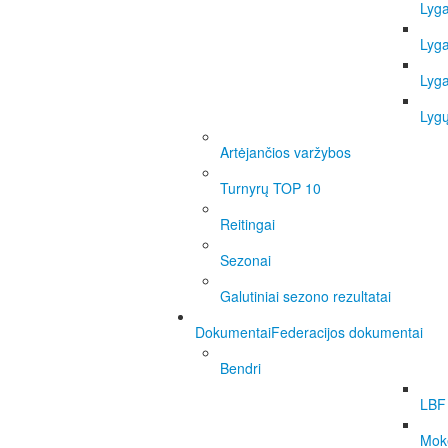
Lyg
Lyg
Lyg
Lygų
Artėjančios varžybos
Turnyrų TOP 10
Reitingai
Sezonai
Galutiniai sezono rezultatai
Dokumentai
Federacijos dokumentai
Bendri
LBF 
Moke