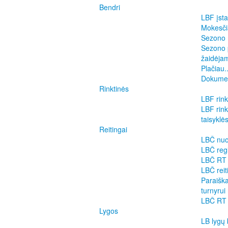
Bendri
LBF įsta
Mokesčia
Sezono 
Sezono 
žaidėja
Plačiau..
Dokume
Rinktinės
LBF rink
LBF rin
taisyklė
Reitingai
LBČ nuo
LBČ reg
LBČ RT 
LBČ reit
Paraiška
turnyrui 
LBČ RT 
Lygos
LB lygų