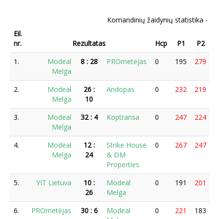
Komandinių žaidynių statistika -
Mo
Eil.
nr.
Rezultatas
Hcp
P1
P2
1.
Modeal
8
:
28
PROmetėjas
0
195
279
2
Melga
2.
Modeal
26
:
Andopas
0
232
219
1
Melga
10
3.
Modeal
32
:
4
Koptransa
0
247
224
2
Melga
4.
Modeal
12
:
Strike House
0
267
247
1
Melga
24
& DM
Properties
5.
YIT Lietuva
10
:
Modeal
0
191
201
2
26
Melga
6.
PROmetėjas
30
:
6
Modeal
0
221
183