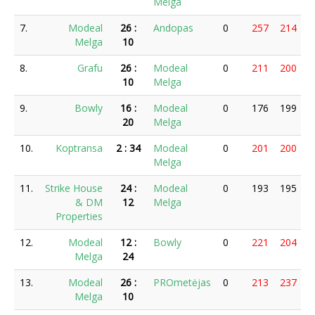
Melga
7.
Modeal
26
:
Andopas
0
257
214
2
Melga
10
8.
Grafu
26
:
Modeal
0
211
200
1
10
Melga
9.
Bowly
16
:
Modeal
0
176
199
1
20
Melga
10.
Koptransa
2
:
34
Modeal
0
201
200
1
Melga
11.
Strike House
24
:
Modeal
0
193
195
2
& DM
12
Melga
Properties
12.
Modeal
12
:
Bowly
0
221
204
2
Melga
24
13.
Modeal
26
:
PROmetėjas
0
213
237
2
Melga
10