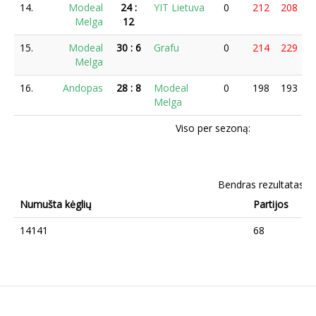
14.
Modeal
24
:
YIT Lietuva
0
212
208
2
Melga
12
15.
Modeal
30
:
6
Grafu
0
214
229
2
Melga
16.
Andopas
28
:
8
Modeal
0
198
193
1
Melga
Viso per sezoną:
Bendras rezultatas
Numušta kėglių
Partijos
14141
68