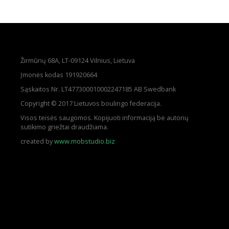
Žirmūnų 68A, LT-09124 Vilnius, Lietuva
Įmonės kodas 191920664
Sąskaitos Nr. LT477300010002247185 AB Swedbank
Copyright © 2017 Lietuvos boulingo federacija.
Visos teisės saugomos. Kopijuoti informaciją be autorių
sutikimo griežtai draudžiama.
created by
www.mobstudio.biz